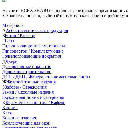
На сайте ВСЕХ ЗНАЮ вы найдет строительные организации, ма
Заходите на портал, выбирайте нужную категорию и рубрику, 
Материалы
А
Асбестотехническая продукция
Б
Бетон / Раствор
Г
Газы
Гидроизоляционные материалы
Гипсокартон / Комплектующие
Грязепоглощающие покрытия
Д
Двери
Декоротивные покрытия
Дорожное строительство
ДСП / ДВП / Фанера, стекломагневые листы
Ж
Железобетонные изделия
З
Заборы / Ограждения
Замки / Скобяные изделия
Звукоизоляционные материалы
К
Керамическая плитка / Кафель
Кирпич
Клея
Кованые изделия
Комлектующие для окон