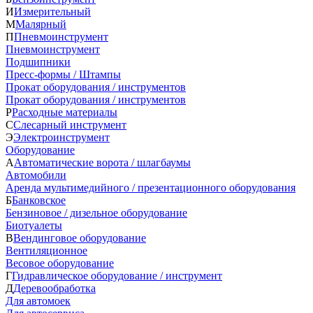
И
Измерительный
М
Малярный
П
Пневмоинструмент
Пневмоинструмент
Подшипники
Пресс-формы / Штампы
Прокат оборудования / инструментов
Прокат оборудования / инструментов
Р
Расходные материалы
С
Слесарный инструмент
Э
Электроинструмент
Оборудование
А
Автоматические ворота / шлагбаумы
Автомобили
Аренда мультимедийного / презентационного оборудования
Б
Банковское
Бензиновое / дизельное оборудование
Биотуалеты
В
Вендинговое оборудование
Вентиляционное
Весовое оборудование
Г
Гидравлическое оборудование / инструмент
Д
Деревообработка
Для автомоек