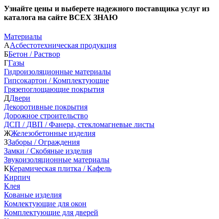
Узнайте цены и выберете надежного поставщика услуг из
каталога на сайте ВСЕХ ЗНАЮ
Материалы
А
Асбестотехническая продукция
Б
Бетон / Раствор
Г
Газы
Гидроизоляционные материалы
Гипсокартон / Комплектующие
Грязепоглощающие покрытия
Д
Двери
Декоротивные покрытия
Дорожное строительство
ДСП / ДВП / Фанера, стекломагневые листы
Ж
Железобетонные изделия
З
Заборы / Ограждения
Замки / Скобяные изделия
Звукоизоляционные материалы
К
Керамическая плитка / Кафель
Кирпич
Клея
Кованые изделия
Комлектующие для окон
Комплектующие для дверей