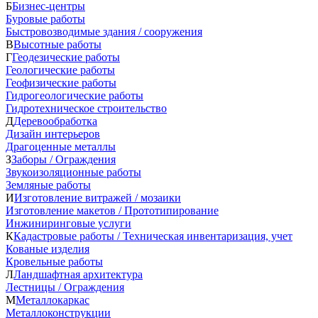
Б
Бизнес-центры
Буровые работы
Быстровозводимые здания / сооружения
В
Высотные работы
Г
Геодезические работы
Геологические работы
Геофизические работы
Гидрогеологические работы
Гидротехническое строительство
Д
Деревообработка
Дизайн интерьеров
Драгоценные металлы
З
Заборы / Ограждения
Звукоизоляционные работы
Земляные работы
И
Изготовление витражей / мозаики
Изготовление макетов / Прототипирование
Инжиниринговые услуги
К
Кадастровые работы / Техническая инвентаризация, учет
Кованые изделия
Кровельные работы
Л
Ландшафтная архитектура
Лестницы / Ограждения
М
Металлокаркас
Металлоконструкции