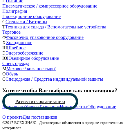
П
Питание
Пневматическое / компрессорное оборудование
Полиграфия
Проекционное оборудование
С
Стеллажи / Витрины
Т
Техника для склада / Вспомогательные устройства
Торговое
Ф
Фасовочно-упаковочное оборудование
Х
Холодильное
Ш
Швейное
Э
Энергосбережение
Ю
Ювелирное оборудование
Спец. одежда
М
Меховое / кожаное сырьё
О
Обувь
С
Спецодежда / Средства индивидуальной защиты
Хотите чтобы Вас выбрали как поставщика?
Разместить организацию
Материалы
Услуги
Транспорт
Инструменты
Оборудование
О проекте
Для поставщиков
©2017 ВСЕХ ЗНАЮ - Достоверные объявления о продаже строительных
материалов