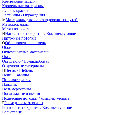
Крепежные изделия
Кровельные материалы
Л
Лаки, краски
Лестницы / Ограждения
М
Материалы для железнодорожных путей
Металлокаркас
Металлопрокат
Н
Напольные покрытия / Комплектующие
Натяжные потолки
О
Облицовочный камень
Обои
Огнезащитные материалы
Окна
Оргстекло / Поликарбонат
Отделочные материалы
П
Песок / Щебень
Печи / Камины
Пиломатериалы
Пластик
Полимербетоны
Погонажные изделия
Подвесные потолки / комплектующие
Р
Расходные материалы
Резиновые покрытия / Комплектующие
Рольставни