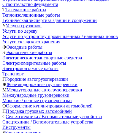
Строительство фундамента
Т
Такелажные работы
Теплоизоляционные работы
Техническая экспертиза зданий и сооружений
У
Услуги грузчиков
Услуги по дереву
Услуги по устройству промышленных / наливных полов
Услуги складского хранения
Ф
Фасадные работы
Э
Экологические работы
Электрические транспортные средства
Электроизмерительные работы
Электромонтажные работы
Транспорт
Г
Городские автогрузоперевозки
Ж
Железнодорожные грузоперевозки
М
Междугородные автогрузоперевозки
Международные грузоперевозки
Морские / речные грузоперевозки
О
Оформление купли-продажи автомобилей
П
Продажа грузовых автомобилей
С
Сельхозтехника / Вспомогательные устройства
Спецтехника / Вспомогательные устройства
Инструменты
Б
Бензоинструмент