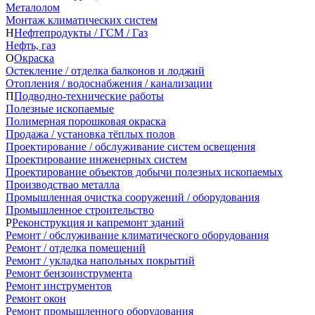
Металолом
Монтаж климатических систем
Н
Нефтепродукты / ГСМ / Газ
Нефть, газ
О
Окраска
Остекление / отделка балконов и лоджий
Отопления / водоснабжения / канализации
П
Подводно-технические работы
Полезные ископаемые
Полимерная порошковая окраска
Продажа / установка тёплых полов
Проектирование / обслуживание систем освещения
Проектирование инженерных систем
Проектирование объектов добычи полезных ископаемых
Производствао металла
Промышленная очистка сооружений / оборудования
Промышленное строительство
Р
Реконструкция и капремонт зданий
Ремонт / обслуживание климатического оборудования
Ремонт / отделка помещений
Ремонт / укладка напольных покрытий
Ремонт бензоинструмента
Ремонт инструментов
Ремонт окон
Ремонт промышленного оборудования