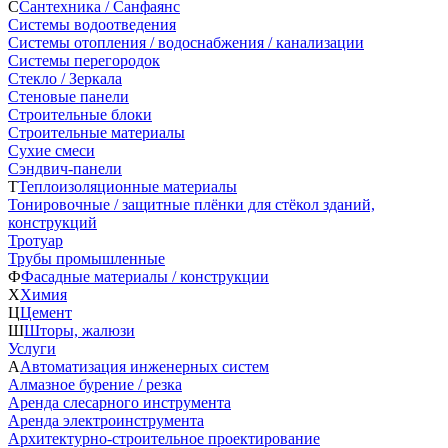
С
Сантехника / Санфаянс
Системы водоотведения
Системы отопления / водоснабжения / канализации
Системы перегородок
Стекло / Зеркала
Стеновые панели
Строительные блоки
Строительные материалы
Сухие смеси
Сэндвич-панели
Т
Теплоизоляционные материалы
Тонировочные / защитные плёнки для стёкол зданий,
конструкций
Тротуар
Трубы промышленные
Ф
Фасадные материалы / конструкции
Х
Химия
Ц
Цемент
Ш
Шторы, жалюзи
Услуги
А
Автоматизация инженерных систем
Алмазное бурение / резка
Аренда слесарного инструмента
Аренда электроинструмента
Архитектурно-строительное проектирование