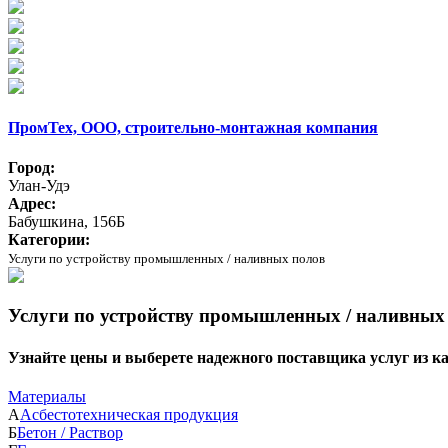
ПромТех, ООО, строительно-монтажная компания
Город:
Улан-Удэ
Адрес:
Бабушкина, 156Б
Категории:
Услуги по устройству промышленных / наливных полов
Услуги по устройству промышленных / наливных п
Узнайте цены и выберете надежного поставщика услуг из 
Материалы
А
Асбестотехническая продукция
Б
Бетон / Раствор