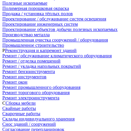
Полезные ископаемые
Полимерная порошковая окраска
Продажа / установка тёплых полов
Проектирование / обслуживание систем освещения
Проектирование инженерных систем
Проектирование объектов добычи полезных ископаемых
Производствао металла
Промышленная очистка сооружений / оборудования
Промышленное строительство
Р
Реконструкция и капремонт зданий
Ремонт / обслуживание климатического оборудования
Ремонт / отделка помещений
Ремонт / укладка напольных покрытий
Ремонт бензоинструмента
Ремонт инструментов
Ремонт окон
Ремонт промышленного оборудования
Ремонт торогового оборудования
Ремонт электроинструмента
С
Сборка мебели
Свайные работы
Сварочные работы
Склады индивидуального хранения
Снос зданий / сооружений
Согласование перепланировок