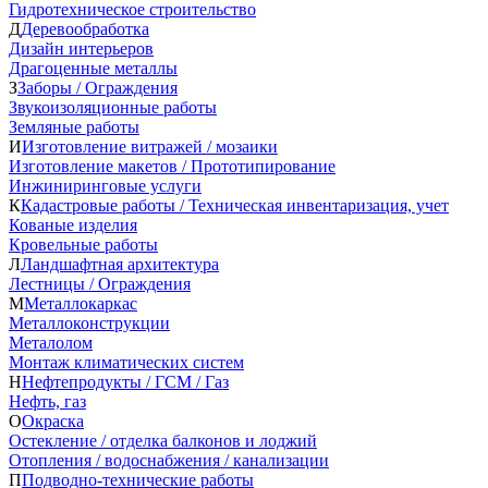
Гидротехническое строительство
Д
Деревообработка
Дизайн интерьеров
Драгоценные металлы
З
Заборы / Ограждения
Звукоизоляционные работы
Земляные работы
И
Изготовление витражей / мозаики
Изготовление макетов / Прототипирование
Инжиниринговые услуги
К
Кадастровые работы / Техническая инвентаризация, учет
Кованые изделия
Кровельные работы
Л
Ландшафтная архитектура
Лестницы / Ограждения
М
Металлокаркас
Металлоконструкции
Металолом
Монтаж климатических систем
Н
Нефтепродукты / ГСМ / Газ
Нефть, газ
О
Окраска
Остекление / отделка балконов и лоджий
Отопления / водоснабжения / канализации
П
Подводно-технические работы