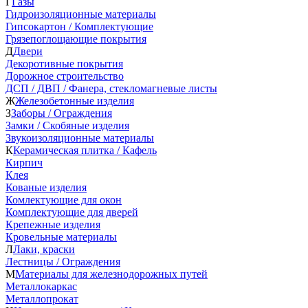
Г
Газы
Гидроизоляционные материалы
Гипсокартон / Комплектующие
Грязепоглощающие покрытия
Д
Двери
Декоротивные покрытия
Дорожное строительство
ДСП / ДВП / Фанера, стекломагневые листы
Ж
Железобетонные изделия
З
Заборы / Ограждения
Замки / Скобяные изделия
Звукоизоляционные материалы
К
Керамическая плитка / Кафель
Кирпич
Клея
Кованые изделия
Комлектующие для окон
Комплектующие для дверей
Крепежные изделия
Кровельные материалы
Л
Лаки, краски
Лестницы / Ограждения
М
Материалы для железнодорожных путей
Металлокаркас
Металлопрокат