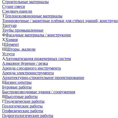
Строительные материалы
Сухие смеси
Сэндвич-панели
Т
Теплоизоляционные материалы
Тонировочные / защитные плёнки для стёкол зданий, конструк
Тротуар
Трубы промышленные
Ф
Фасадные материалы / конструкции
Х
Химия
Ц
Цемент
Ш
Шторы, жалюзи
Услуги
А
Автоматизация инженерных систем
Алмазное бурение / резка
Аренда слесарного инструмента
Аренда электроинструмента
Архитектурно-строительное проектирование
Б
Бизнес-центры
Буровые работы
Быстровозводимые здания / сооружения
В
Высотные работы
Г
Геодезические работы
Геологические работы
Геофизические работы
Гидрогеологические работы