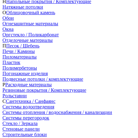
Н
Напольные покрытия / Комплектующие
Натяжные потолки
О
Облицовочный камень
Обои
Огнезащитные материалы
Окна
Оргстекло / Поликарбонат
Отделочные материалы
П
Песок / Щебень
Печи / Камины
Пиломатериалы
Пластик
Полимербетоны
Погонажные изделия
Подвесные потолки / комплектующие
Р
Расходные материалы
Резиновые покрытия / Комплектующие
Рольставни
С
Сантехника / Санфаянс
Системы водоотведения
Системы отопления / водоснабжения / канализации
Системы перегородок
Стекло / Зеркала
Стеновые панели
Строительные блоки