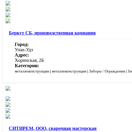
Беркут СБ, производственная компания
Город:
Улан-Удэ
Адрес:
Хоринская, 2Б
Категории:
металлоконструкции
|
металлоконструкции
|
Заборы / Ограждения
|
За
СИТИРЕМ, ООО, сварочная мастерская