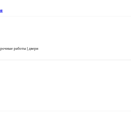
ия
арочные работы
|
двери