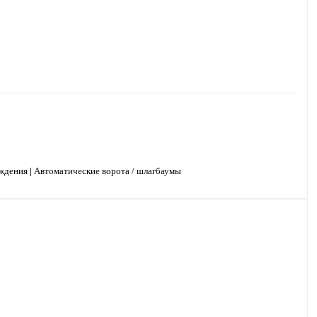
аждения
|
Автоматические ворота / шлагбаумы