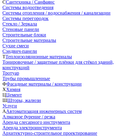
С
Сантехника / Санфаянс
Системы водоотведения
Системы отопления / водоснабжения / канализации
Системы перегородок
Стекло / Зеркала
Стеновые панели
Строительные блоки
Строительные материалы
Сухие смеси
Сэндвич-панели
Т
Теплоизоляционные материалы
Тонировочные / защитные плёнки для стёкол зданий,
конструкций
Тротуар
Трубы промышленные
Ф
Фасадные материалы / конструкции
Х
Химия
Ц
Цемент
Ш
Шторы, жалюзи
Услуги
А
Автоматизация инженерных систем
Алмазное бурение / резка
Аренда слесарного инструмента
Аренда электроинструмента
Архитектурно-строительное проектирование