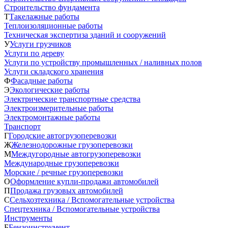
Строительство фундамента
Т
Такелажные работы
Теплоизоляционные работы
Техническая экспертиза зданий и сооружений
У
Услуги грузчиков
Услуги по дереву
Услуги по устройству промышленных / наливных полов
Услуги складского хранения
Ф
Фасадные работы
Э
Экологические работы
Электрические транспортные средства
Электроизмерительные работы
Электромонтажные работы
Транспорт
Г
Городские автогрузоперевозки
Ж
Железнодорожные грузоперевозки
М
Междугородные автогрузоперевозки
Международные грузоперевозки
Морские / речные грузоперевозки
О
Оформление купли-продажи автомобилей
П
Продажа грузовых автомобилей
С
Сельхозтехника / Вспомогательные устройства
Спецтехника / Вспомогательные устройства
Инструменты
Б
Бензоинструмент