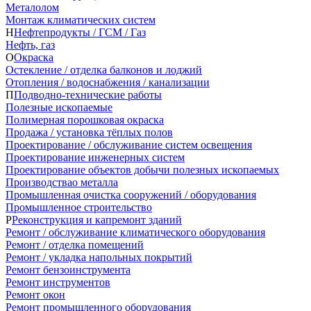
Металолом
Монтаж климатических систем
Н
Нефтепродукты / ГСМ / Газ
Нефть, газ
О
Окраска
Остекление / отделка балконов и лоджий
Отопления / водоснабжения / канализации
П
Подводно-технические работы
Полезные ископаемые
Полимерная порошковая окраска
Продажа / установка тёплых полов
Проектирование / обслуживание систем освещения
Проектирование инженерных систем
Проектирование объектов добычи полезных ископаемых
Производствао металла
Промышленная очистка сооружений / оборудования
Промышленное строительство
Р
Реконструкция и капремонт зданий
Ремонт / обслуживание климатического оборудования
Ремонт / отделка помещений
Ремонт / укладка напольных покрытий
Ремонт бензоинструмента
Ремонт инструментов
Ремонт окон
Ремонт промышленного оборудования