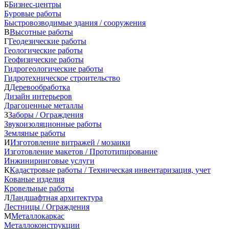
Б
Бизнес-центры
Буровые работы
Быстровозводимые здания / сооружения
В
Высотные работы
Г
Геодезические работы
Геологические работы
Геофизические работы
Гидрогеологические работы
Гидротехническое строительство
Д
Деревообработка
Дизайн интерьеров
Драгоценные металлы
З
Заборы / Ограждения
Звукоизоляционные работы
Земляные работы
И
Изготовление витражей / мозаики
Изготовление макетов / Прототипирование
Инжиниринговые услуги
К
Кадастровые работы / Техническая инвентаризация, учет
Кованые изделия
Кровельные работы
Л
Ландшафтная архитектура
Лестницы / Ограждения
М
Металлокаркас
Металлоконструкции