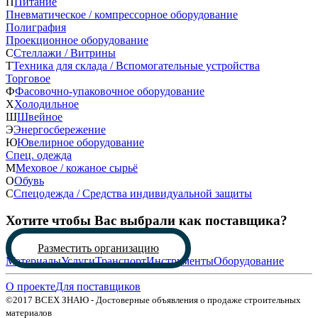
П
Питание
Пневматическое / компрессорное оборудование
Полиграфия
Проекционное оборудование
С
Стеллажи / Витрины
Т
Техника для склада / Вспомогательные устройства
Торговое
Ф
Фасовочно-упаковочное оборудование
Х
Холодильное
Ш
Швейное
Э
Энергосбережение
Ю
Ювелирное оборудование
Спец. одежда
М
Меховое / кожаное сырьё
О
Обувь
С
Спецодежда / Средства индивидуальной защиты
Хотите чтобы Вас выбрали как поставщика?
Разместить организацию
Материалы
Услуги
Транспорт
Инструменты
Оборудование
О проекте
Для поставщиков
©2017 ВСЕХ ЗНАЮ - Достоверные объявления о продаже строительных
материалов