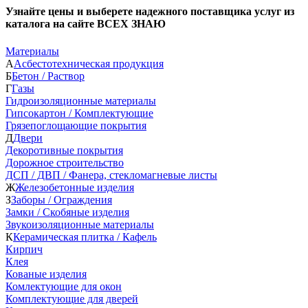
Узнайте цены и выберете надежного поставщика услуг из
каталога на сайте ВСЕХ ЗНАЮ
Материалы
А
Асбестотехническая продукция
Б
Бетон / Раствор
Г
Газы
Гидроизоляционные материалы
Гипсокартон / Комплектующие
Грязепоглощающие покрытия
Д
Двери
Декоротивные покрытия
Дорожное строительство
ДСП / ДВП / Фанера, стекломагневые листы
Ж
Железобетонные изделия
З
Заборы / Ограждения
Замки / Скобяные изделия
Звукоизоляционные материалы
К
Керамическая плитка / Кафель
Кирпич
Клея
Кованые изделия
Комлектующие для окон
Комплектующие для дверей