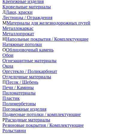
Крепежные изделия
Кровельные материалы
Л
Лаки, краски
Лестницы / Ограждения
М
Материалы для железнодорожных путей
Металлокаркас
Металлопрокат
Н
Напольные покрытия / Комплектующие
Натяжные потолки
О
Облицовочный камень
Обои
Огнезащитные материалы
Окна
Оргстекло / Поликарбонат
Отделочные материалы
П
Песок / Щебень
Печи / Камины
Пиломатериалы
Пластик
Полимербетоны
Погонажные изделия
Подвесные потолки / комплектующие
Р
Расходные материалы
Резиновые покрытия / Комплектующие
Рольставни