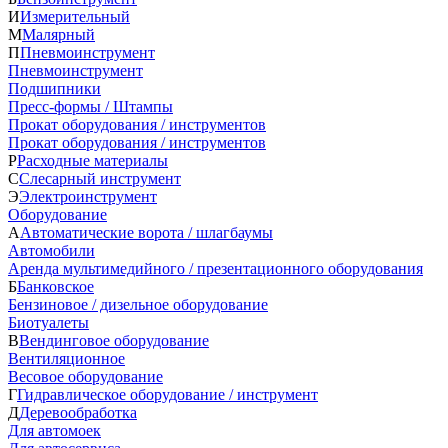
И
Измерительный
М
Малярный
П
Пневмоинструмент
Пневмоинструмент
Подшипники
Пресс-формы / Штампы
Прокат оборудования / инструментов
Прокат оборудования / инструментов
Р
Расходные материалы
С
Слесарный инструмент
Э
Электроинструмент
Оборудование
А
Автоматические ворота / шлагбаумы
Автомобили
Аренда мультимедийного / презентационного оборудования
Б
Банковское
Бензиновое / дизельное оборудование
Биотуалеты
В
Вендинговое оборудование
Вентиляционное
Весовое оборудование
Г
Гидравлическое оборудование / инструмент
Д
Деревообработка
Для автомоек