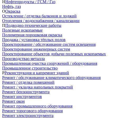
Н
Нефтепродукты / ГСМ / Газ
Нефть, газ
О
Окраска
Остекление / отделка балконов и лоджий
Отопления / водоснабжения / канализации
П
Подводно-технические работы
Полезные ископаемые
Полимерная порошковая окраска
Продажа / установка тёплых полов
Проектирование / обслуживание систем освещения
Проектирование инженерных систем
Проектирование объектов добычи полезных ископаемых
Производствао металла
Промышленная очистка сооружений / оборудования
Промышленное строительство
Р
Реконструкция и капремонт зданий
Ремонт / обслуживание климатического оборудования
Ремонт / отделка помещений
Ремонт / укладка напольных покрытий
Ремонт бензоинструмента
Ремонт инструментов
Ремонт окон
Ремонт промышленного оборудования
Ремонт торогового оборудования
Ремонт электроинструмента