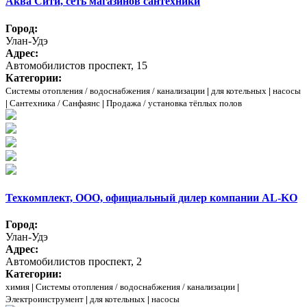
Аква Сити, сеть магазинов сантехники
Город:
Улан-Удэ
Адрес:
Автомобилистов проспект, 15
Категории:
Системы отопления / водоснабжения / канализации
|
для котельных
|
насосы
|
Сантехника / Санфаянс
|
Продажа / установка тёплых полов
Техкомплект, ООО, официальный дилер компании AL-KO
Город:
Улан-Удэ
Адрес:
Автомобилистов проспект, 2
Категории:
химия
|
Системы отопления / водоснабжения / канализации
|
Электроинструмент
|
для котельных
|
насосы