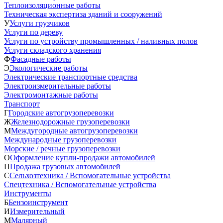
Теплоизоляционные работы
Техническая экспертиза зданий и сооружений
У
Услуги грузчиков
Услуги по дереву
Услуги по устройству промышленных / наливных полов
Услуги складского хранения
Ф
Фасадные работы
Э
Экологические работы
Электрические транспортные средства
Электроизмерительные работы
Электромонтажные работы
Транспорт
Г
Городские автогрузоперевозки
Ж
Железнодорожные грузоперевозки
М
Междугородные автогрузоперевозки
Международные грузоперевозки
Морские / речные грузоперевозки
О
Оформление купли-продажи автомобилей
П
Продажа грузовых автомобилей
С
Сельхозтехника / Вспомогательные устройства
Спецтехника / Вспомогательные устройства
Инструменты
Б
Бензоинструмент
И
Измерительный
М
Малярный