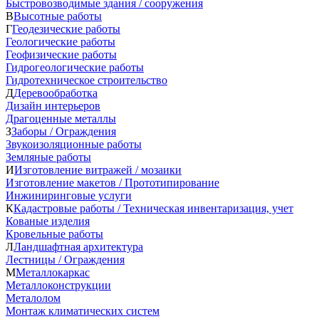
Быстровозводимые здания / сооружения
В
Высотные работы
Г
Геодезические работы
Геологические работы
Геофизические работы
Гидрогеологические работы
Гидротехническое строительство
Д
Деревообработка
Дизайн интерьеров
Драгоценные металлы
З
Заборы / Ограждения
Звукоизоляционные работы
Земляные работы
И
Изготовление витражей / мозаики
Изготовление макетов / Прототипирование
Инжиниринговые услуги
К
Кадастровые работы / Техническая инвентаризация, учет
Кованые изделия
Кровельные работы
Л
Ландшафтная архитектура
Лестницы / Ограждения
М
Металлокаркас
Металлоконструкции
Металолом
Монтаж климатических систем