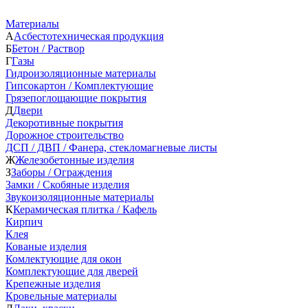
Материалы
А
Асбестотехническая продукция
Б
Бетон / Раствор
Г
Газы
Гидроизоляционные материалы
Гипсокартон / Комплектующие
Грязепоглощающие покрытия
Д
Двери
Декоротивные покрытия
Дорожное строительство
ДСП / ДВП / Фанера, стекломагневые листы
Ж
Железобетонные изделия
З
Заборы / Ограждения
Замки / Скобяные изделия
Звукоизоляционные материалы
К
Керамическая плитка / Кафель
Кирпич
Клея
Кованые изделия
Комлектующие для окон
Комплектующие для дверей
Крепежные изделия
Кровельные материалы