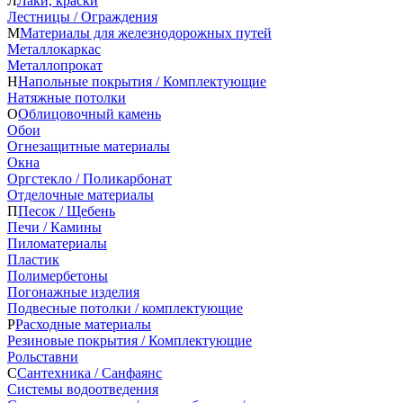
Л
Лаки, краски
Лестницы / Ограждения
М
Материалы для железнодорожных путей
Металлокаркас
Металлопрокат
Н
Напольные покрытия / Комплектующие
Натяжные потолки
О
Облицовочный камень
Обои
Огнезащитные материалы
Окна
Оргстекло / Поликарбонат
Отделочные материалы
П
Песок / Щебень
Печи / Камины
Пиломатериалы
Пластик
Полимербетоны
Погонажные изделия
Подвесные потолки / комплектующие
Р
Расходные материалы
Резиновые покрытия / Комплектующие
Рольставни
С
Сантехника / Санфаянс
Системы водоотведения