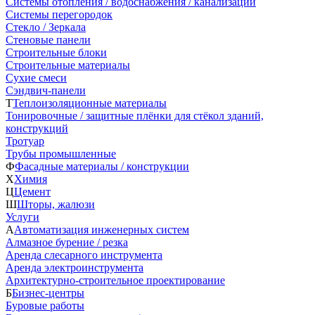
Системы отопления / водоснабжения / канализации
Системы перегородок
Стекло / Зеркала
Стеновые панели
Строительные блоки
Строительные материалы
Сухие смеси
Сэндвич-панели
Т
Теплоизоляционные материалы
Тонировочные / защитные плёнки для стёкол зданий,
конструкций
Тротуар
Трубы промышленные
Ф
Фасадные материалы / конструкции
Х
Химия
Ц
Цемент
Ш
Шторы, жалюзи
Услуги
А
Автоматизация инженерных систем
Алмазное бурение / резка
Аренда слесарного инструмента
Аренда электроинструмента
Архитектурно-строительное проектирование
Б
Бизнес-центры
Буровые работы