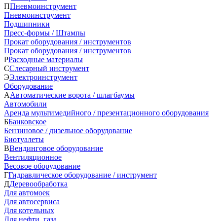
П
Пневмоинструмент
Пневмоинструмент
Подшипники
Пресс-формы / Штампы
Прокат оборудования / инструментов
Прокат оборудования / инструментов
Р
Расходные материалы
С
Слесарный инструмент
Э
Электроинструмент
Оборудование
А
Автоматические ворота / шлагбаумы
Автомобили
Аренда мультимедийного / презентационного оборудования
Б
Банковское
Бензиновое / дизельное оборудование
Биотуалеты
В
Вендинговое оборудование
Вентиляционное
Весовое оборудование
Г
Гидравлическое оборудование / инструмент
Д
Деревообработка
Для автомоек
Для автосервиса
Для котельных
Для нефти, газа