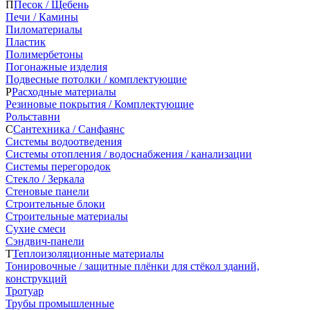
П
Песок / Щебень
Печи / Камины
Пиломатериалы
Пластик
Полимербетоны
Погонажные изделия
Подвесные потолки / комплектующие
Р
Расходные материалы
Резиновые покрытия / Комплектующие
Рольставни
С
Сантехника / Санфаянс
Системы водоотведения
Системы отопления / водоснабжения / канализации
Системы перегородок
Стекло / Зеркала
Стеновые панели
Строительные блоки
Строительные материалы
Сухие смеси
Сэндвич-панели
Т
Теплоизоляционные материалы
Тонировочные / защитные плёнки для стёкол зданий,
конструкций
Тротуар
Трубы промышленные