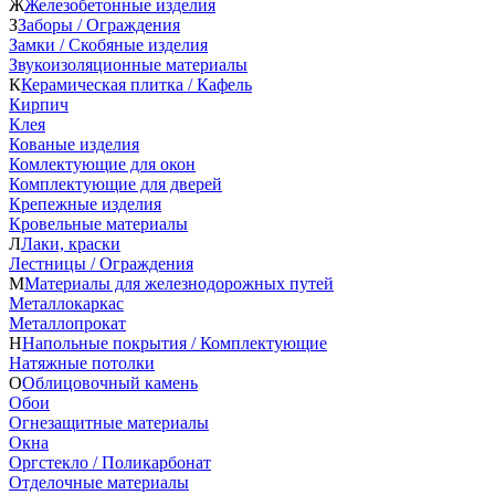
Ж
Железобетонные изделия
З
Заборы / Ограждения
Замки / Скобяные изделия
Звукоизоляционные материалы
К
Керамическая плитка / Кафель
Кирпич
Клея
Кованые изделия
Комлектующие для окон
Комплектующие для дверей
Крепежные изделия
Кровельные материалы
Л
Лаки, краски
Лестницы / Ограждения
М
Материалы для железнодорожных путей
Металлокаркас
Металлопрокат
Н
Напольные покрытия / Комплектующие
Натяжные потолки
О
Облицовочный камень
Обои
Огнезащитные материалы
Окна
Оргстекло / Поликарбонат
Отделочные материалы