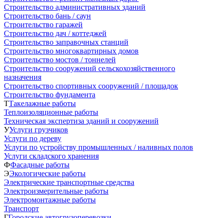
Строительство административных зданий
Строительство бань / саун
Строительство гаражей
Строительство дач / коттеджей
Строительство заправочных станций
Строительство многоквартирных домов
Строительство мостов / тоннелей
Строительство сооружений сельскохозяйственного
назначения
Строительство спортивных сооружений / площадок
Строительство фундамента
Т
Такелажные работы
Теплоизоляционные работы
Техническая экспертиза зданий и сооружений
У
Услуги грузчиков
Услуги по дереву
Услуги по устройству промышленных / наливных полов
Услуги складского хранения
Ф
Фасадные работы
Э
Экологические работы
Электрические транспортные средства
Электроизмерительные работы
Электромонтажные работы
Транспорт
Г
Городские автогрузоперевозки