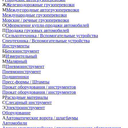
Ж
Железнодорожные грузоперевозки
М
Междугородные автогрузоперевозки
Международные грузоперевозки
Морские / речные грузоперевозки
О
Оформление купли-продажи автомобилей
П
Продажа грузовых автомобилей
С
Сельхозтехника / Вспомогательные устройства
Спецтехника / Вспомогательные устройства
Инструменты
Б
Бензоинструмент
И
Измерительный
М
Малярный
П
Пневмоинструмент
Пневмоинструмент
Подшипники
Пресс-формы / Штампы
Прокат оборудования / инструментов
Прокат оборудования / инструментов
Р
Расходные материалы
С
Слесарный инструмент
Э
Электроинструмент
Оборудование
А
Автоматические ворота / шлагбаумы
Автомобили