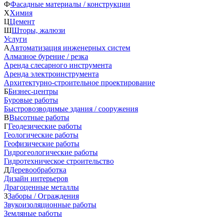
Ф
Фасадные материалы / конструкции
Х
Химия
Ц
Цемент
Ш
Шторы, жалюзи
Услуги
А
Автоматизация инженерных систем
Алмазное бурение / резка
Аренда слесарного инструмента
Аренда электроинструмента
Архитектурно-строительное проектирование
Б
Бизнес-центры
Буровые работы
Быстровозводимые здания / сооружения
В
Высотные работы
Г
Геодезические работы
Геологические работы
Геофизические работы
Гидрогеологические работы
Гидротехническое строительство
Д
Деревообработка
Дизайн интерьеров
Драгоценные металлы
З
Заборы / Ограждения
Звукоизоляционные работы
Земляные работы