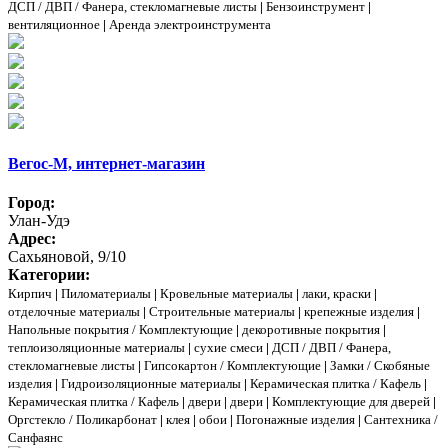
ДСП / ДВП / Фанера, стекломагневые листы
|
Бензоинструмент
|
вентиляционное
|
Аренда электроинструмента
Вегос-М, интернет-магазин
Город:
Улан-Удэ
Адрес:
Сахьяновой, 9/10
Категории:
Кирпич
|
Пиломатериалы
|
Кровельные материалы
|
лаки, краски
|
отделочные материалы
|
Строительные материалы
|
крепежные изделия
|
Напольные покрытия / Комплектующие
|
декоротивные покрытия
|
теплоизоляционные материалы
|
сухие смеси
|
ДСП / ДВП / Фанера,
стекломагневые листы
|
Гипсокартон / Комплектующие
|
Замки / Скобяные
изделия
|
Гидроизоляционные материалы
|
Керамическая плитка / Кафель
|
Керамическая плитка / Кафель
|
двери
|
двери
|
Комплектующие для дверей
|
Оргстекло / Поликарбонат
|
клея
|
обои
|
Погонажные изделия
|
Сантехника /
Санфаянс