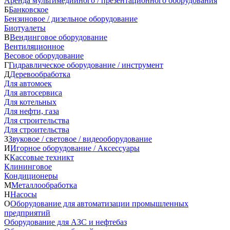
Аренда мультимедийного / презентационного оборудования
Б
Банковское
Бензиновое / дизельное оборудование
Биотуалеты
В
Вендинговое оборудование
Вентиляционное
Весовое оборудование
Г
Гидравлическое оборудование / инструмент
Д
Деревообработка
Для автомоек
Для автосервиса
Для котельных
Для нефти, газа
Для строительства
Для строительства
З
Звуковое / световое / видеооборудование
И
Игорное оборудование / Аксессуары
К
Кассовые техникт
Клининговое
Кондиционеры
М
Металлообработка
Н
Насосы
О
Оборудование для автоматизации промышленных
предприятий
Оборудование для АЗС и нефтебаз