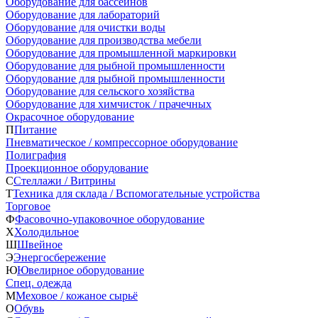
Оборудование для бассейнов
Оборудование для лабораторий
Оборудование для очистки воды
Оборудование для производства мебели
Оборудование для промышленной маркировки
Оборудование для рыбной промышленности
Оборудование для рыбной промышленности
Оборудование для сельского хозяйства
Оборудование для химчисток / прачечных
Окрасочное оборудование
П
Питание
Пневматическое / компрессорное оборудование
Полиграфия
Проекционное оборудование
С
Стеллажи / Витрины
Т
Техника для склада / Вспомогательные устройства
Торговое
Ф
Фасовочно-упаковочное оборудование
Х
Холодильное
Ш
Швейное
Э
Энергосбережение
Ю
Ювелирное оборудование
Спец. одежда
М
Меховое / кожаное сырьё
О
Обувь