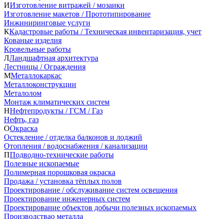
И
Изготовление витражей / мозаики
Изготовление макетов / Прототипирование
Инжиниринговые услуги
К
Кадастровые работы / Техническая инвентаризация, учет
Кованые изделия
Кровельные работы
Л
Ландшафтная архитектура
Лестницы / Ограждения
М
Металлокаркас
Металлоконструкции
Металолом
Монтаж климатических систем
Н
Нефтепродукты / ГСМ / Газ
Нефть, газ
О
Окраска
Остекление / отделка балконов и лоджий
Отопления / водоснабжения / канализации
П
Подводно-технические работы
Полезные ископаемые
Полимерная порошковая окраска
Продажа / установка тёплых полов
Проектирование / обслуживание систем освещения
Проектирование инженерных систем
Проектирование объектов добычи полезных ископаемых
Производствао металла