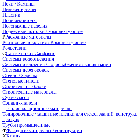
Печи / Камины
Пиломатериалы
Пластик
Полимербетоны
Погонажные изделия
Подвесные потолки / комплектующие
Р
Расходные материалы
Резиновые покрытия / Комплектующие
Рольставни
С
Сантехника / Санфаянс
Системы водоотведения
Системы отопления / водоснабжения / канализации
Системы перегородок
Стекло / Зеркала
Стеновые панели
Строительные блоки
Строительные материалы
Сухие смеси
Сэндвич-панели
Т
Теплоизоляционные материалы
Тонировочные / защитные плёнки для стёкол зданий, конструк
Тротуар
Трубы промышленные
Ф
Фасадные материалы / конструкции
Х
Химия