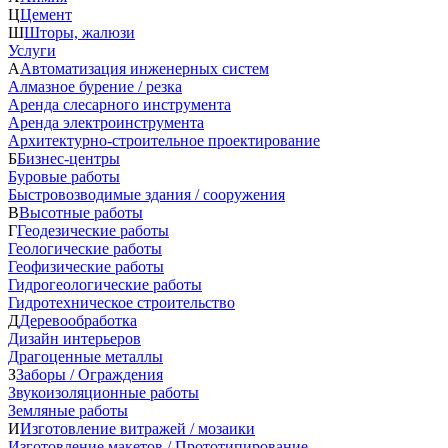
Ц
Цемент
Ш
Шторы, жалюзи
Услуги
А
Автоматизация инженерных систем
Алмазное бурение / резка
Аренда слесарного инструмента
Аренда электроинструмента
Архитектурно-строительное проектирование
Б
Бизнес-центры
Буровые работы
Быстровозводимые здания / сооружения
В
Высотные работы
Г
Геодезические работы
Геологические работы
Геофизические работы
Гидрогеологические работы
Гидротехническое строительство
Д
Деревообработка
Дизайн интерьеров
Драгоценные металлы
З
Заборы / Ограждения
Звукоизоляционные работы
Земляные работы
И
Изготовление витражей / мозаики
Изготовление макетов / Прототипирование