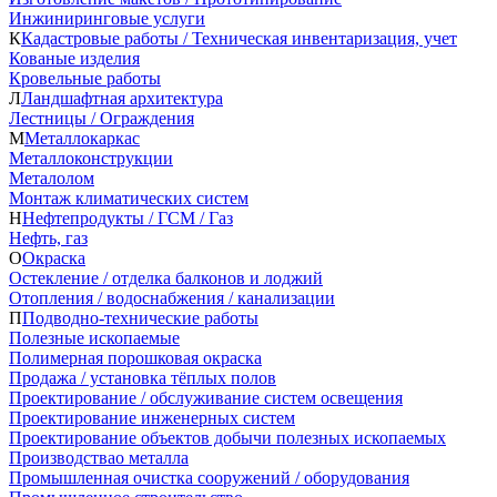
Инжиниринговые услуги
К
Кадастровые работы / Техническая инвентаризация, учет
Кованые изделия
Кровельные работы
Л
Ландшафтная архитектура
Лестницы / Ограждения
М
Металлокаркас
Металлоконструкции
Металолом
Монтаж климатических систем
Н
Нефтепродукты / ГСМ / Газ
Нефть, газ
О
Окраска
Остекление / отделка балконов и лоджий
Отопления / водоснабжения / канализации
П
Подводно-технические работы
Полезные ископаемые
Полимерная порошковая окраска
Продажа / установка тёплых полов
Проектирование / обслуживание систем освещения
Проектирование инженерных систем
Проектирование объектов добычи полезных ископаемых
Производствао металла
Промышленная очистка сооружений / оборудования