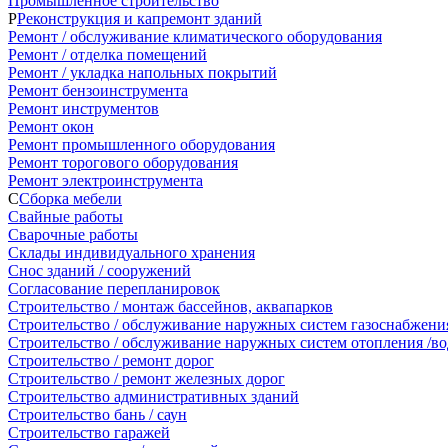
Промышленное строительство
Р
Реконструкция и капремонт зданий
Ремонт / обслуживание климатического оборудования
Ремонт / отделка помещений
Ремонт / укладка напольных покрытий
Ремонт бензоинструмента
Ремонт инструментов
Ремонт окон
Ремонт промышленного оборудования
Ремонт торогового оборудования
Ремонт электроинструмента
С
Сборка мебели
Свайные работы
Сварочные работы
Склады индивидуального хранения
Снос зданий / сооружений
Согласование перепланировок
Строительство / монтаж бассейнов, аквапарков
Строительство / обслуживание наружных систем газоснабжени
Строительство / обслуживание наружных систем отопления /во
Строительство / ремонт дорог
Строительство / ремонт железных дорог
Строительство административных зданий
Строительство бань / саун
Строительство гаражей