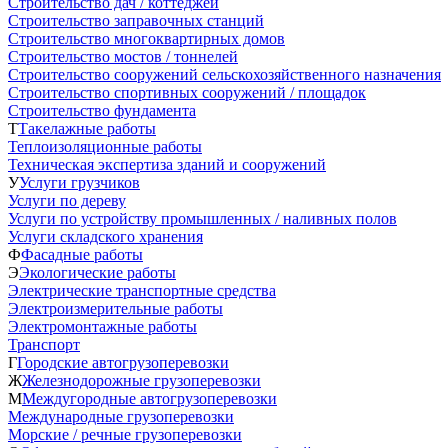
Строительство дач / коттеджей
Строительство заправочных станций
Строительство многоквартирных домов
Строительство мостов / тоннелей
Строительство сооружений сельскохозяйственного назначения
Строительство спортивных сооружений / площадок
Строительство фундамента
Т
Такелажные работы
Теплоизоляционные работы
Техническая экспертиза зданий и сооружений
У
Услуги грузчиков
Услуги по дереву
Услуги по устройству промышленных / наливных полов
Услуги складского хранения
Ф
Фасадные работы
Э
Экологические работы
Электрические транспортные средства
Электроизмерительные работы
Электромонтажные работы
Транспорт
Г
Городские автогрузоперевозки
Ж
Железнодорожные грузоперевозки
М
Междугородные автогрузоперевозки
Международные грузоперевозки
Морские / речные грузоперевозки