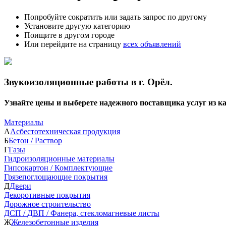
Попробуйте сократить или задать запрос по другому
Установите другую категорию
Поищите в другом городе
Или перейдите на страницу
всех объявлений
Звукоизоляционные работы в г. Орёл.
Узнайте цены и выберете надежного поставщика услуг из 
Материалы
А
Асбестотехническая продукция
Б
Бетон / Раствор
Г
Газы
Гидроизоляционные материалы
Гипсокартон / Комплектующие
Грязепоглощающие покрытия
Д
Двери
Декоротивные покрытия
Дорожное строительство
ДСП / ДВП / Фанера, стекломагневые листы
Ж
Железобетонные изделия