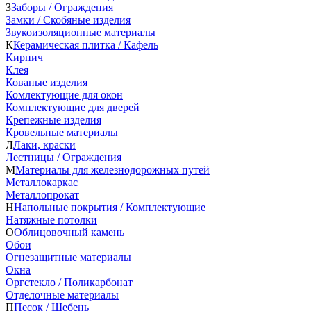
З
Заборы / Ограждения
Замки / Скобяные изделия
Звукоизоляционные материалы
К
Керамическая плитка / Кафель
Кирпич
Клея
Кованые изделия
Комлектующие для окон
Комплектующие для дверей
Крепежные изделия
Кровельные материалы
Л
Лаки, краски
Лестницы / Ограждения
М
Материалы для железнодорожных путей
Металлокаркас
Металлопрокат
Н
Напольные покрытия / Комплектующие
Натяжные потолки
О
Облицовочный камень
Обои
Огнезащитные материалы
Окна
Оргстекло / Поликарбонат
Отделочные материалы
П
Песок / Щебень