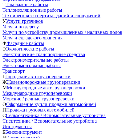
Т
Такелажные работы
Теплоизоляционные работы
Техническая экспертиза зданий и сооружений
У
Услуги грузчиков
Услуги по дереву
Услуги по устройству промышленных / наливных полов
Услуги складского хранения
Ф
Фасадные работы
Э
Экологические работы
Электрические транспортные средства
Электроизмерительные работы
Электромонтажные работы
Транспорт
Г
Городские автогрузоперевозки
Ж
Железнодорожные грузоперевозки
М
Междугородные автогрузоперевозки
Международные грузоперевозки
Морские / речные грузоперевозки
О
Оформление купли-продажи автомобилей
П
Продажа грузовых автомобилей
С
Сельхозтехника / Вспомогательные устройства
Спецтехника / Вспомогательные устройства
Инструменты
Б
Бензоинструмент
И
Измерительный