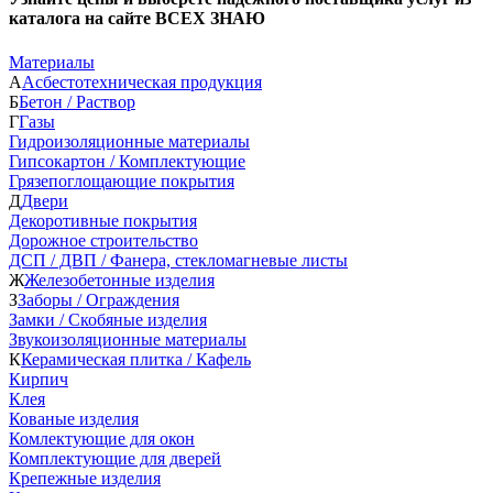
каталога на сайте ВСЕХ ЗНАЮ
Материалы
А
Асбестотехническая продукция
Б
Бетон / Раствор
Г
Газы
Гидроизоляционные материалы
Гипсокартон / Комплектующие
Грязепоглощающие покрытия
Д
Двери
Декоротивные покрытия
Дорожное строительство
ДСП / ДВП / Фанера, стекломагневые листы
Ж
Железобетонные изделия
З
Заборы / Ограждения
Замки / Скобяные изделия
Звукоизоляционные материалы
К
Керамическая плитка / Кафель
Кирпич
Клея
Кованые изделия
Комлектующие для окон
Комплектующие для дверей
Крепежные изделия