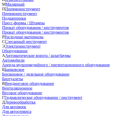
М
Малярный
П
Пневмоинструмент
Пневмоинструмент
Подшипники
Пресс-формы / Штампы
Прокат оборудования / инструментов
Прокат оборудования / инструментов
Р
Расходные материалы
С
Слесарный инструмент
Э
Электроинструмент
Оборудование
А
Автоматические ворота / шлагбаумы
Автомобили
Аренда мультимедийного / презентационного оборудования
Б
Банковское
Бензиновое / дизельное оборудование
Биотуалеты
В
Вендинговое оборудование
Вентиляционное
Весовое оборудование
Г
Гидравлическое оборудование / инструмент
Д
Деревообработка
Для автомоек
Для автосервиса