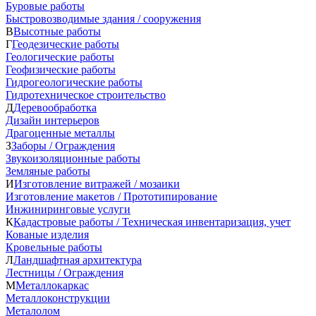
Буровые работы
Быстровозводимые здания / сооружения
В
Высотные работы
Г
Геодезические работы
Геологические работы
Геофизические работы
Гидрогеологические работы
Гидротехническое строительство
Д
Деревообработка
Дизайн интерьеров
Драгоценные металлы
З
Заборы / Ограждения
Звукоизоляционные работы
Земляные работы
И
Изготовление витражей / мозаики
Изготовление макетов / Прототипирование
Инжиниринговые услуги
К
Кадастровые работы / Техническая инвентаризация, учет
Кованые изделия
Кровельные работы
Л
Ландшафтная архитектура
Лестницы / Ограждения
М
Металлокаркас
Металлоконструкции
Металолом