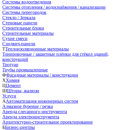
Системы водоотведения
Системы отопления / водоснабжения / канализации
Системы перегородок
Стекло / Зеркала
Стеновые панели
Строительные блоки
Строительные материалы
Сухие смеси
Сэндвич-панели
Т
Теплоизоляционные материалы
Тонировочные / защитные плёнки для стёкол зданий,
конструкций
Тротуар
Трубы промышленные
Ф
Фасадные материалы / конструкции
Х
Химия
Ц
Цемент
Ш
Шторы, жалюзи
Услуги
А
Автоматизация инженерных систем
Алмазное бурение / резка
Аренда слесарного инструмента
Аренда электроинструмента
Архитектурно-строительное проектирование
Б
Бизнес-центры