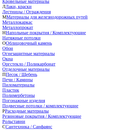
Кровельные материалы
Л
Лаки, краски
Лестницы / Ограждения
М
Материалы для железнодорожных путей
Металлокаркас
Металлопрокат
Н
Напольные покрытия / Комплектующие
Натяжные потолки
О
Облицовочный камень
Обои
Огнезащитные материалы
Окна
Оргстекло / Поликарбонат
Отделочные материалы
П
Песок / Щебень
Печи / Камины
Пиломатериалы
Пластик
Полимербетоны
Погонажные изделия
Подвесные потолки / комплектующие
Р
Расходные материалы
Резиновые покрытия / Комплектующие
Рольставни
С
Сантехника / Санфаянс