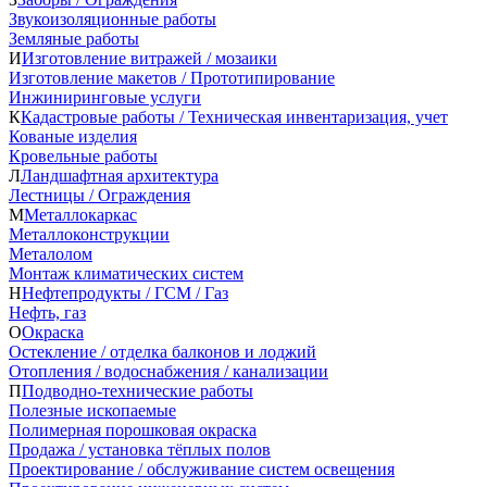
Звукоизоляционные работы
Земляные работы
И
Изготовление витражей / мозаики
Изготовление макетов / Прототипирование
Инжиниринговые услуги
К
Кадастровые работы / Техническая инвентаризация, учет
Кованые изделия
Кровельные работы
Л
Ландшафтная архитектура
Лестницы / Ограждения
М
Металлокаркас
Металлоконструкции
Металолом
Монтаж климатических систем
Н
Нефтепродукты / ГСМ / Газ
Нефть, газ
О
Окраска
Остекление / отделка балконов и лоджий
Отопления / водоснабжения / канализации
П
Подводно-технические работы
Полезные ископаемые
Полимерная порошковая окраска
Продажа / установка тёплых полов
Проектирование / обслуживание систем освещения