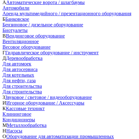
А
Автоматические ворота / шлагбаумы
Автомобили
Аренда мультимедийного / презентационного оборудования
Б
Банковское
Бензиновое / дизельное оборудование
Биотуалеты
В
Вендинговое оборудование
Вентиляционное
Весовое оборудование
Г
Гидравлическое оборудование / инструмент
Д
Деревообработка
Для автомоек
Для автосервиса
Для котельных
Для нефти, газа
Для строительства
Для строительства
З
Звуковое / световое / видеооборудование
И
Игорное оборудование / Аксессуары
К
Кассовые техникт
Клининговое
Кондиционеры
М
Металлообработка
Н
Насосы
О
Оборудование для автоматизации промышленных