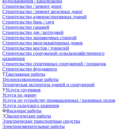
водоснабжения / канализации
Строительство / ремонт дорог
Строительство / ремонт железных дорог
Строительство административных зданий
Строительство бань / саун
Строительство гаражей
Строительство дач / коттеджей
Строительство заправочных станций
Строительство многоквартирных домов
Строительство мостов / тоннелей
Строительство сооружений сельскохозяйственного
назначения
Строительство спортивных сооружений / площадок
Строительство фундамента
Т
Такелажные работы
Теплоизоляционные работы
Техническая экспертиза зданий и сооружений
У
Услуги грузчиков
Услуги по дереву
Услуги по устройству промышленных / наливных полов
Услуги складского хранения
Ф
Фасадные работы
Э
Экологические работы
Электрические транспортные средства
Электроизмерительные работы