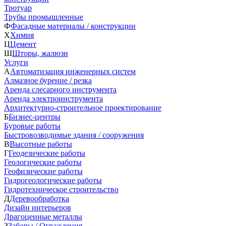
Тротуар
Трубы промышленные
Ф
Фасадные материалы / конструкции
Х
Химия
Ц
Цемент
Ш
Шторы, жалюзи
Услуги
А
Автоматизация инженерных систем
Алмазное бурение / резка
Аренда слесарного инструмента
Аренда электроинструмента
Архитектурно-строительное проектирование
Б
Бизнес-центры
Буровые работы
Быстровозводимые здания / сооружения
В
Высотные работы
Г
Геодезические работы
Геологические работы
Геофизические работы
Гидрогеологические работы
Гидротехническое строительство
Д
Деревообработка
Дизайн интерьеров
Драгоценные металлы
З
Заборы / Ограждения