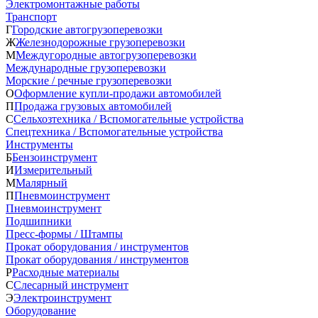
Электромонтажные работы
Транспорт
Г
Городские автогрузоперевозки
Ж
Железнодорожные грузоперевозки
М
Междугородные автогрузоперевозки
Международные грузоперевозки
Морские / речные грузоперевозки
О
Оформление купли-продажи автомобилей
П
Продажа грузовых автомобилей
С
Сельхозтехника / Вспомогательные устройства
Спецтехника / Вспомогательные устройства
Инструменты
Б
Бензоинструмент
И
Измерительный
М
Малярный
П
Пневмоинструмент
Пневмоинструмент
Подшипники
Пресс-формы / Штампы
Прокат оборудования / инструментов
Прокат оборудования / инструментов
Р
Расходные материалы
С
Слесарный инструмент
Э
Электроинструмент
Оборудование