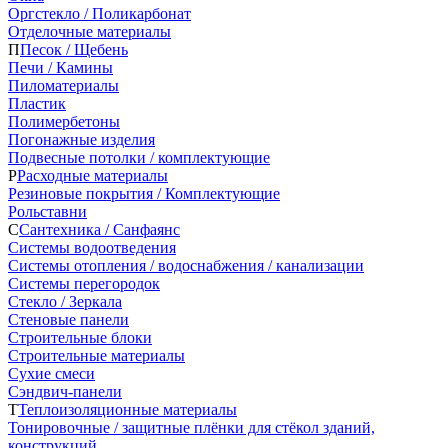
Оргстекло / Поликарбонат
Отделочные материалы
П
Песок / Щебень
Печи / Камины
Пиломатериалы
Пластик
Полимербетоны
Погонажные изделия
Подвесные потолки / комплектующие
Р
Расходные материалы
Резиновые покрытия / Комплектующие
Рольставни
С
Сантехника / Санфаянс
Системы водоотведения
Системы отопления / водоснабжения / канализации
Системы перегородок
Стекло / Зеркала
Стеновые панели
Строительные блоки
Строительные материалы
Сухие смеси
Сэндвич-панели
Т
Теплоизоляционные материалы
Тонировочные / защитные плёнки для стёкол зданий,
конструкций