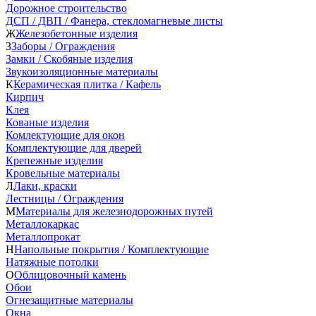
Дорожное строительство
ДСП / ДВП / Фанера, стекломагневые листы
Ж
Железобетонные изделия
З
Заборы / Ограждения
Замки / Скобяные изделия
Звукоизоляционные материалы
К
Керамическая плитка / Кафель
Кирпич
Клея
Кованые изделия
Комлектующие для окон
Комплектующие для дверей
Крепежные изделия
Кровельные материалы
Л
Лаки, краски
Лестницы / Ограждения
М
Материалы для железнодорожных путей
Металлокаркас
Металлопрокат
Н
Напольные покрытия / Комплектующие
Натяжные потолки
О
Облицовочный камень
Обои
Огнезащитные материалы
Окна