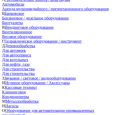
Автомобили
Аренда мультимедийного / презентационного оборудования
Б
Банковское
Бензиновое / дизельное оборудование
Биотуалеты
В
Вендинговое оборудование
Вентиляционное
Весовое оборудование
Г
Гидравлическое оборудование / инструмент
Д
Деревообработка
Для автомоек
Для автосервиса
Для котельных
Для нефти, газа
Для строительства
Для строительства
З
Звуковое / световое / видеооборудование
И
Игорное оборудование / Аксессуары
К
Кассовые техникт
Клининговое
Кондиционеры
М
Металлообработка
Н
Насосы
О
Оборудование для автоматизации промышленных