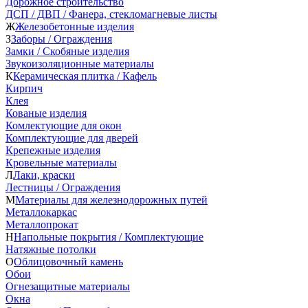
Дорожное строительство
ДСП / ДВП / Фанера, стекломагневые листы
Ж
Железобетонные изделия
З
Заборы / Ограждения
Замки / Скобяные изделия
Звукоизоляционные материалы
К
Керамическая плитка / Кафель
Кирпич
Клея
Кованые изделия
Комлектующие для окон
Комплектующие для дверей
Крепежные изделия
Кровельные материалы
Л
Лаки, краски
Лестницы / Ограждения
М
Материалы для железнодорожных путей
Металлокаркас
Металлопрокат
Н
Напольные покрытия / Комплектующие
Натяжные потолки
О
Облицовочный камень
Обои
Огнезащитные материалы
Окна