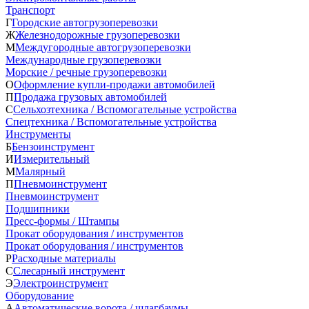
Транспорт
Г
Городские автогрузоперевозки
Ж
Железнодорожные грузоперевозки
М
Междугородные автогрузоперевозки
Международные грузоперевозки
Морские / речные грузоперевозки
О
Оформление купли-продажи автомобилей
П
Продажа грузовых автомобилей
С
Сельхозтехника / Вспомогательные устройства
Спецтехника / Вспомогательные устройства
Инструменты
Б
Бензоинструмент
И
Измерительный
М
Малярный
П
Пневмоинструмент
Пневмоинструмент
Подшипники
Пресс-формы / Штампы
Прокат оборудования / инструментов
Прокат оборудования / инструментов
Р
Расходные материалы
С
Слесарный инструмент
Э
Электроинструмент
Оборудование
А
Автоматические ворота / шлагбаумы