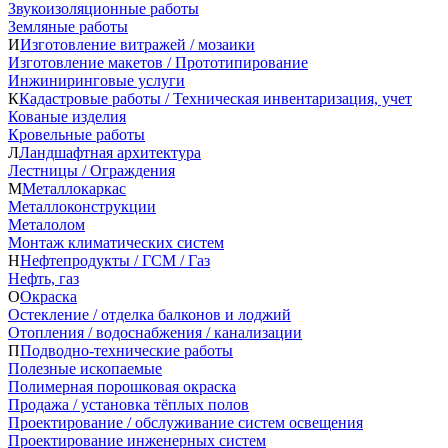
Звукоизоляционные работы
Земляные работы
И
Изготовление витражей / мозаики
Изготовление макетов / Прототипирование
Инжиниринговые услуги
К
Кадастровые работы / Техническая инвентаризация, учет
Кованые изделия
Кровельные работы
Л
Ландшафтная архитектура
Лестницы / Ограждения
М
Металлокаркас
Металлоконструкции
Металолом
Монтаж климатических систем
Н
Нефтепродукты / ГСМ / Газ
Нефть, газ
О
Окраска
Остекление / отделка балконов и лоджий
Отопления / водоснабжения / канализации
П
Подводно-технические работы
Полезные ископаемые
Полимерная порошковая окраска
Продажа / установка тёплых полов
Проектирование / обслуживание систем освещения
Проектирование инженерных систем