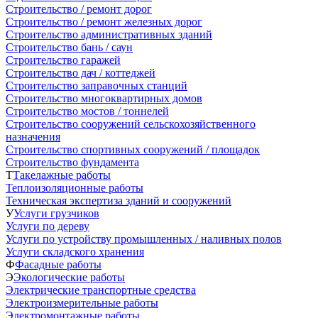
Строительство / ремонт дорог
Строительство / ремонт железных дорог
Строительство административных зданий
Строительство бань / саун
Строительство гаражей
Строительство дач / коттеджей
Строительство заправочных станций
Строительство многоквартирных домов
Строительство мостов / тоннелей
Строительство сооружений сельскохозяйственного
назначения
Строительство спортивных сооружений / площадок
Строительство фундамента
Т
Такелажные работы
Теплоизоляционные работы
Техническая экспертиза зданий и сооружений
У
Услуги грузчиков
Услуги по дереву
Услуги по устройству промышленных / наливных полов
Услуги складского хранения
Ф
Фасадные работы
Э
Экологические работы
Электрические транспортные средства
Электроизмерительные работы
Электромонтажные работы