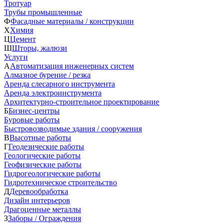
Тротуар
Трубы промышленные
Ф
Фасадные материалы / конструкции
Х
Химия
Ц
Цемент
Ш
Шторы, жалюзи
Услуги
А
Автоматизация инженерных систем
Алмазное бурение / резка
Аренда слесарного инструмента
Аренда электроинструмента
Архитектурно-строительное проектирование
Б
Бизнес-центры
Буровые работы
Быстровозводимые здания / сооружения
В
Высотные работы
Г
Геодезические работы
Геологические работы
Геофизические работы
Гидрогеологические работы
Гидротехническое строительство
Д
Деревообработка
Дизайн интерьеров
Драгоценные металлы
З
Заборы / Ограждения