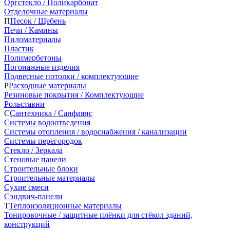
Оргстекло / Поликарбонат
Отделочные материалы
П
Песок / Щебень
Печи / Камины
Пиломатериалы
Пластик
Полимербетоны
Погонажные изделия
Подвесные потолки / комплектующие
Р
Расходные материалы
Резиновые покрытия / Комплектующие
Рольставни
С
Сантехника / Санфаянс
Системы водоотведения
Системы отопления / водоснабжения / канализации
Системы перегородок
Стекло / Зеркала
Стеновые панели
Строительные блоки
Строительные материалы
Сухие смеси
Сэндвич-панели
Т
Теплоизоляционные материалы
Тонировочные / защитные плёнки для стёкол зданий,
конструкций