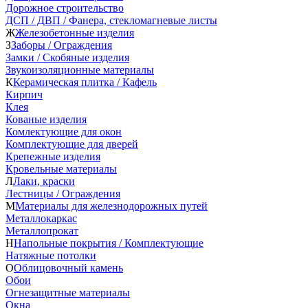
Дорожное строительство
ДСП / ДВП / Фанера, стекломагневые листы
Ж
Железобетонные изделия
З
Заборы / Ограждения
Замки / Скобяные изделия
Звукоизоляционные материалы
К
Керамическая плитка / Кафель
Кирпич
Клея
Кованые изделия
Комлектующие для окон
Комплектующие для дверей
Крепежные изделия
Кровельные материалы
Л
Лаки, краски
Лестницы / Ограждения
М
Материалы для железнодорожных путей
Металлокаркас
Металлопрокат
Н
Напольные покрытия / Комплектующие
Натяжные потолки
О
Облицовочный камень
Обои
Огнезащитные материалы
Окна