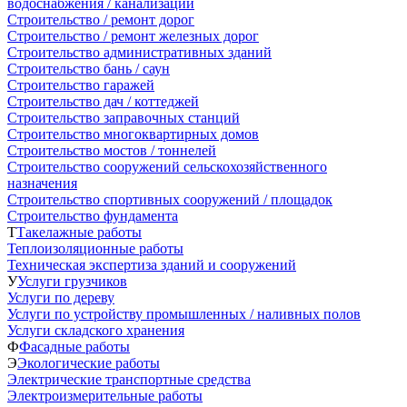
водоснабжения / канализации
Строительство / ремонт дорог
Строительство / ремонт железных дорог
Строительство административных зданий
Строительство бань / саун
Строительство гаражей
Строительство дач / коттеджей
Строительство заправочных станций
Строительство многоквартирных домов
Строительство мостов / тоннелей
Строительство сооружений сельскохозяйственного
назначения
Строительство спортивных сооружений / площадок
Строительство фундамента
Т
Такелажные работы
Теплоизоляционные работы
Техническая экспертиза зданий и сооружений
У
Услуги грузчиков
Услуги по дереву
Услуги по устройству промышленных / наливных полов
Услуги складского хранения
Ф
Фасадные работы
Э
Экологические работы
Электрические транспортные средства
Электроизмерительные работы