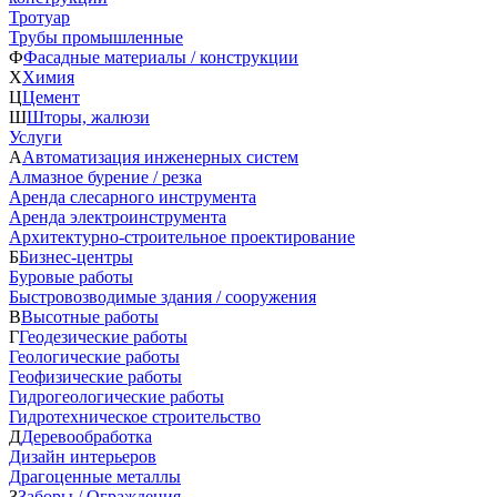
Тротуар
Трубы промышленные
Ф
Фасадные материалы / конструкции
Х
Химия
Ц
Цемент
Ш
Шторы, жалюзи
Услуги
А
Автоматизация инженерных систем
Алмазное бурение / резка
Аренда слесарного инструмента
Аренда электроинструмента
Архитектурно-строительное проектирование
Б
Бизнес-центры
Буровые работы
Быстровозводимые здания / сооружения
В
Высотные работы
Г
Геодезические работы
Геологические работы
Геофизические работы
Гидрогеологические работы
Гидротехническое строительство
Д
Деревообработка
Дизайн интерьеров
Драгоценные металлы
З
Заборы / Ограждения