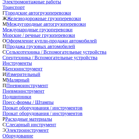
Электромонтажные работы
Транспорт
Г
Городские автогрузоперевозки
Ж
Железнодорожные грузоперевозки
М
Междугородные автогрузоперевозки
Международные грузоперевозки
Морские / речные грузоперевозки
О
Оформление купли-продажи автомобилей
П
Продажа грузовых автомобилей
С
Сельхозтехника / Вспомогательные устройства
Спецтехника / Вспомогательные устройства
Инструменты
Б
Бензоинструмент
И
Измерительный
М
Малярный
П
Пневмоинструмент
Пневмоинструмент
Подшипники
Пресс-формы / Штампы
Прокат оборудования / инструментов
Прокат оборудования / инструментов
Р
Расходные материалы
С
Слесарный инструмент
Э
Электроинструмент
Оборудование