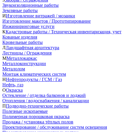
Звукоизоляционные работы
Земляные работы
И
Изготовление витражей / мозаики
Изготовление макетов / Прототипирование
Инжиниринговые услуги
К
Кадастровые работы / Техническая инвентаризация, учет
Кованые изделия
Кровельные работы
Л
Ландшафтная архитектура
Лестницы / Ограждения
М
Металлокаркас
Металлоконструкции
Металолом
Монтаж климатических систем
Н
Нефтепродукты / ГСМ / Газ
Нефть, газ
О
Окраска
Остекление / отделка балконов и лоджий
Отопления / водоснабжения / канализации
П
Подводно-технические работы
Полезные ископаемые
Полимерная порошковая окраска
Продажа / установка тёплых полов
Проектирование / обслуживание систем освещения