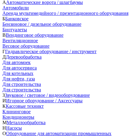
А
Автоматические ворота / шлагбаумы
Автомобили
Аренда мультимедийного / презентационного оборудования
Б
Банковское
Бензиновое / дизельное оборудование
Биотуалеты
В
Вендинговое оборудование
Вентиляционное
Весовое оборудование
Г
Гидравлическое оборудование / инструмент
Д
Деревообработка
Для автомоек
Для автосервиса
Для котельных
Для нефти, газа
Для строительства
Для строительства
З
Звуковое / световое / видеооборудование
И
Игорное оборудование / Аксессуары
К
Кассовые техникт
Клининговое
Кондиционеры
М
Металлообработка
Н
Насосы
О
Оборудование для автоматизации промышленных