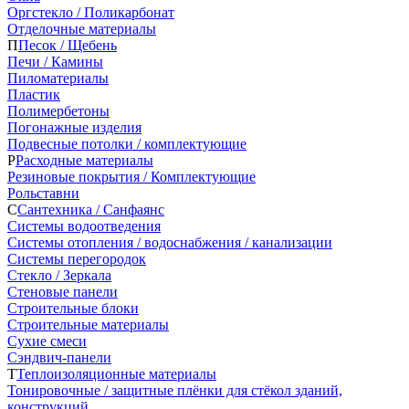
Оргстекло / Поликарбонат
Отделочные материалы
П
Песок / Щебень
Печи / Камины
Пиломатериалы
Пластик
Полимербетоны
Погонажные изделия
Подвесные потолки / комплектующие
Р
Расходные материалы
Резиновые покрытия / Комплектующие
Рольставни
С
Сантехника / Санфаянс
Системы водоотведения
Системы отопления / водоснабжения / канализации
Системы перегородок
Стекло / Зеркала
Стеновые панели
Строительные блоки
Строительные материалы
Сухие смеси
Сэндвич-панели
Т
Теплоизоляционные материалы
Тонировочные / защитные плёнки для стёкол зданий,
конструкций