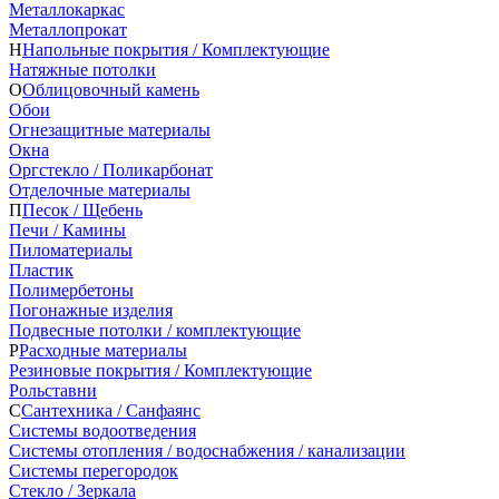
Металлокаркас
Металлопрокат
Н
Напольные покрытия / Комплектующие
Натяжные потолки
О
Облицовочный камень
Обои
Огнезащитные материалы
Окна
Оргстекло / Поликарбонат
Отделочные материалы
П
Песок / Щебень
Печи / Камины
Пиломатериалы
Пластик
Полимербетоны
Погонажные изделия
Подвесные потолки / комплектующие
Р
Расходные материалы
Резиновые покрытия / Комплектующие
Рольставни
С
Сантехника / Санфаянс
Системы водоотведения
Системы отопления / водоснабжения / канализации
Системы перегородок
Стекло / Зеркала