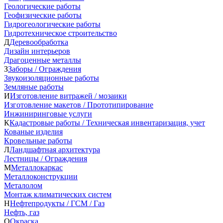
Геологические работы
Геофизические работы
Гидрогеологические работы
Гидротехническое строительство
Д
Деревообработка
Дизайн интерьеров
Драгоценные металлы
З
Заборы / Ограждения
Звукоизоляционные работы
Земляные работы
И
Изготовление витражей / мозаики
Изготовление макетов / Прототипирование
Инжиниринговые услуги
К
Кадастровые работы / Техническая инвентаризация, учет
Кованые изделия
Кровельные работы
Л
Ландшафтная архитектура
Лестницы / Ограждения
М
Металлокаркас
Металлоконструкции
Металолом
Монтаж климатических систем
Н
Нефтепродукты / ГСМ / Газ
Нефть, газ
О
Окраска