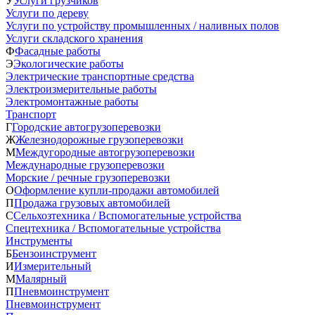
У
Услуги грузчиков
Услуги по дереву
Услуги по устройству промышленных / наливных полов
Услуги складского хранения
Ф
Фасадные работы
Э
Экологические работы
Электрические транспортные средства
Электроизмерительные работы
Электромонтажные работы
Транспорт
Г
Городские автогрузоперевозки
Ж
Железнодорожные грузоперевозки
М
Междугородные автогрузоперевозки
Международные грузоперевозки
Морские / речные грузоперевозки
О
Оформление купли-продажи автомобилей
П
Продажа грузовых автомобилей
С
Сельхозтехника / Вспомогательные устройства
Спецтехника / Вспомогательные устройства
Инструменты
Б
Бензоинструмент
И
Измерительный
М
Малярный
П
Пневмоинструмент
Пневмоинструмент