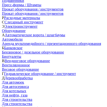
Подшипники
Пресс-формы / Штампы
Прокат оборудования / инструментов
Прокат оборудования / инструментов
Р
Расходные материалы
С
Слесарный инструмент
Э
Электроинструмент
Оборудование
А
Автоматические ворота / шлагбаумы
Автомобили
Аренда мультимедийного / презентационного оборудования
Б
Банковское
Бензиновое / дизельное оборудование
Биотуалеты
В
Вендинговое оборудование
Вентиляционное
Весовое оборудование
Г
Гидравлическое оборудование / инструмент
Д
Деревообработка
Для автомоек
Для автосервиса
Для котельных
Для нефти, газа
Для строительства
Для строительства