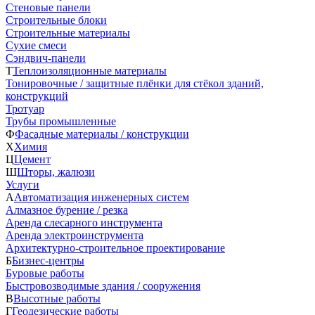
Стеновые панели
Строительные блоки
Строительные материалы
Сухие смеси
Сэндвич-панели
Т
Теплоизоляционные материалы
Тонировочные / защитные плёнки для стёкол зданий,
конструкций
Тротуар
Трубы промышленные
Ф
Фасадные материалы / конструкции
Х
Химия
Ц
Цемент
Ш
Шторы, жалюзи
Услуги
А
Автоматизация инженерных систем
Алмазное бурение / резка
Аренда слесарного инструмента
Аренда электроинструмента
Архитектурно-строительное проектирование
Б
Бизнес-центры
Буровые работы
Быстровозводимые здания / сооружения
В
Высотные работы
Г
Геодезические работы