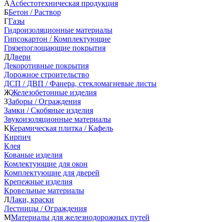
А
Асбестотехническая продукция
Б
Бетон / Раствор
Г
Газы
Гидроизоляционные материалы
Гипсокартон / Комплектующие
Грязепоглощающие покрытия
Д
Двери
Декоротивные покрытия
Дорожное строительство
ДСП / ДВП / Фанера, стекломагневые листы
Ж
Железобетонные изделия
З
Заборы / Ограждения
Замки / Скобяные изделия
Звукоизоляционные материалы
К
Керамическая плитка / Кафель
Кирпич
Клея
Кованые изделия
Комлектующие для окон
Комплектующие для дверей
Крепежные изделия
Кровельные материалы
Л
Лаки, краски
Лестницы / Ограждения
М
Материалы для железнодорожных путей