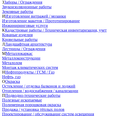
З
Заборы / Ограждения
Звукоизоляционные работы
Земляные работы
И
Изготовление витражей / мозаики
Изготовление макетов / Прототипирование
Инжиниринговые услуги
К
Кадастровые работы / Техническая инвентаризация, учет
Кованые изделия
Кровельные работы
Л
Ландшафтная архитектура
Лестницы / Ограждения
М
Металлокаркас
Металлоконструкции
Металолом
Монтаж климатических систем
Н
Нефтепродукты / ГСМ / Газ
Нефть, газ
О
Окраска
Остекление / отделка балконов и лоджий
Отопления / водоснабжения / канализации
П
Подводно-технические работы
Полезные ископаемые
Полимерная порошковая окраска
Продажа / установка тёплых полов
Проектирование / обслуживание систем освещения