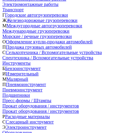
Электромонтажные работы
Транспорт
Г
Городские автогрузоперевозки
Ж
Железнодорожные грузоперевозки
М
Междугородные автогрузоперевозки
Международные грузоперевозки
Морские / речные грузоперевозки
О
Оформление купли-продажи автомобилей
П
Продажа грузовых автомобилей
С
Сельхозтехника / Вспомогательные устройства
Спецтехника / Вспомогательные устройства
Инструменты
Б
Бензоинструмент
И
Измерительный
М
Малярный
П
Пневмоинструмент
Пневмоинструмент
Подшипники
Пресс-формы / Штампы
Прокат оборудования / инструментов
Прокат оборудования / инструментов
Р
Расходные материалы
С
Слесарный инструмент
Э
Электроинструмент
Оборудование