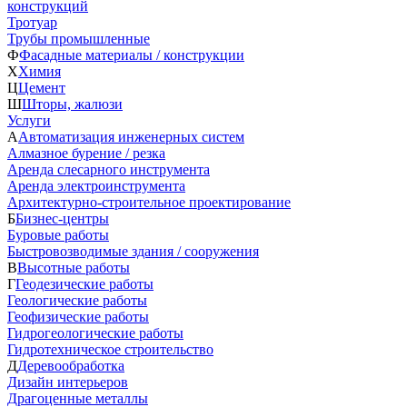
конструкций
Тротуар
Трубы промышленные
Ф
Фасадные материалы / конструкции
Х
Химия
Ц
Цемент
Ш
Шторы, жалюзи
Услуги
А
Автоматизация инженерных систем
Алмазное бурение / резка
Аренда слесарного инструмента
Аренда электроинструмента
Архитектурно-строительное проектирование
Б
Бизнес-центры
Буровые работы
Быстровозводимые здания / сооружения
В
Высотные работы
Г
Геодезические работы
Геологические работы
Геофизические работы
Гидрогеологические работы
Гидротехническое строительство
Д
Деревообработка
Дизайн интерьеров
Драгоценные металлы