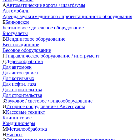
А
Автоматические ворота / шлагбаумы
Автомобили
Аренда мультимедийного / презентационного оборудования
Б
Банковское
Бензиновое / дизельное оборудование
Биотуалеты
В
Вендинговое оборудование
Вентиляционное
Весовое оборудование
Г
Гидравлическое оборудование / инструмент
Д
Деревообработка
Для автомоек
Для автосервиса
Для котельных
Для нефти, газа
Для строительства
Для строительства
З
Звуковое / световое / видеооборудование
И
Игорное оборудование / Аксессуары
К
Кассовые техникт
Клининговое
Кондиционеры
М
Металлообработка
Н
Насосы