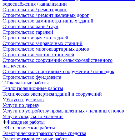
водоснабжения / канализации
Строительство / ремонт дорог
Строительство / ремонт железных дорог
Строительство административных зданий
Строительство бань / саун
Строительство гаражей
Строительство дач / коттеджей
Строительство заправочных станций
Строительство многоквартирных домов
Строительство мостов / тоннелей
Строительство сооружений сельскохозяйственного
назначения
Строительство спортивных сооружений / площадок
Строительство фундамента
Т
Такелажные работы
Теплоизоляционные работы
Техническая экспертиза зданий и сооружений
У
Услуги грузчиков
Услуги по дереву
Услуги по устройству промышленных / наливных полов
Услуги складского хранения
Ф
Фасадные работы
Э
Экологические работы
Электрические транспортные средства
Электроизмерительные работы