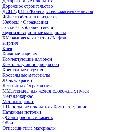
Декоротивные покрытия
Дорожное строительство
ДСП / ДВП / Фанера, стекломагневые листы
Ж
Железобетонные изделия
З
Заборы / Ограждения
Замки / Скобяные изделия
Звукоизоляционные материалы
К
Керамическая плитка / Кафель
Кирпич
Клея
Кованые изделия
Комлектующие для окон
Комплектующие для дверей
Крепежные изделия
Кровельные материалы
Л
Лаки, краски
Лестницы / Ограждения
М
Материалы для железнодорожных путей
Металлокаркас
Металлопрокат
Н
Напольные покрытия / Комплектующие
Натяжные потолки
О
Облицовочный камень
Обои
Огнезащитные материалы