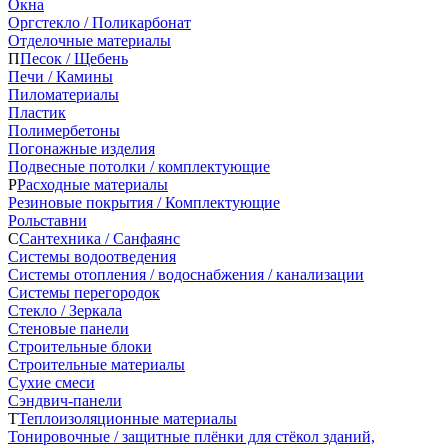
Окна
Оргстекло / Поликарбонат
Отделочные материалы
П
Песок / Щебень
Печи / Камины
Пиломатериалы
Пластик
Полимербетоны
Погонажные изделия
Подвесные потолки / комплектующие
Р
Расходные материалы
Резиновые покрытия / Комплектующие
Рольставни
С
Сантехника / Санфаянс
Системы водоотведения
Системы отопления / водоснабжения / канализации
Системы перегородок
Стекло / Зеркала
Стеновые панели
Строительные блоки
Строительные материалы
Сухие смеси
Сэндвич-панели
Т
Теплоизоляционные материалы
Тонировочные / защитные плёнки для стёкол зданий,