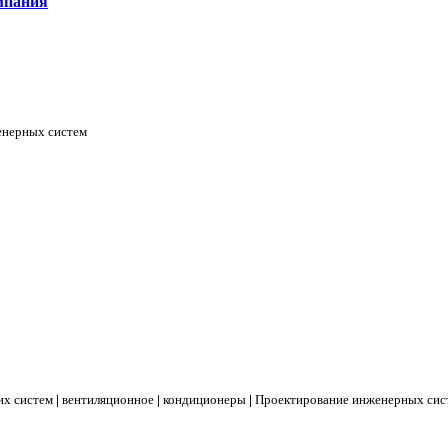
мпания
енерных систем
их систем
|
вентиляционное
|
кондиционеры
|
Проектирование инженерных сис