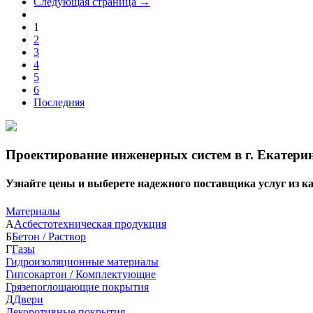
Следующая страница →
1
2
3
4
5
6
Последняя
Проектирование инженерных систем в г. Екатерин
Узнайте цены и выберете надежного поставщика услуг из 
Материалы
А
Асбестотехническая продукция
Б
Бетон / Раствор
Г
Газы
Гидроизоляционные материалы
Гипсокартон / Комплектующие
Грязепоглощающие покрытия
Д
Двери
Декоротивные покрытия