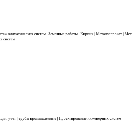
таж климатических систем
|
Земляные работы
|
Кирпич
|
Металлопрокат
|
Мет
х систем
ция, учет
|
трубы промышленные
|
Проектирование инженерных систем