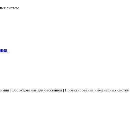
ных систем
ния
химия
|
Оборудование для бассейнов
|
Проектирование инженерных систем