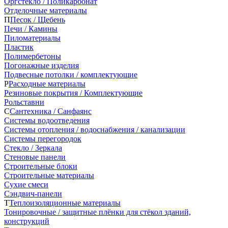
Оргстекло / Поликарбонат
Отделочные материалы
П
Песок / Щебень
Печи / Камины
Пиломатериалы
Пластик
Полимербетоны
Погонажные изделия
Подвесные потолки / комплектующие
Р
Расходные материалы
Резиновые покрытия / Комплектующие
Рольставни
С
Сантехника / Санфаянс
Системы водоотведения
Системы отопления / водоснабжения / канализации
Системы перегородок
Стекло / Зеркала
Стеновые панели
Строительные блоки
Строительные материалы
Сухие смеси
Сэндвич-панели
Т
Теплоизоляционные материалы
Тонировочные / защитные плёнки для стёкол зданий,
конструкций