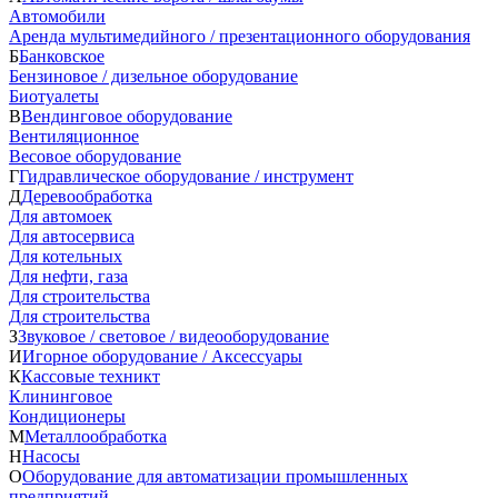
Автомобили
Аренда мультимедийного / презентационного оборудования
Б
Банковское
Бензиновое / дизельное оборудование
Биотуалеты
В
Вендинговое оборудование
Вентиляционное
Весовое оборудование
Г
Гидравлическое оборудование / инструмент
Д
Деревообработка
Для автомоек
Для автосервиса
Для котельных
Для нефти, газа
Для строительства
Для строительства
З
Звуковое / световое / видеооборудование
И
Игорное оборудование / Аксессуары
К
Кассовые техникт
Клининговое
Кондиционеры
М
Металлообработка
Н
Насосы
О
Оборудование для автоматизации промышленных
предприятий