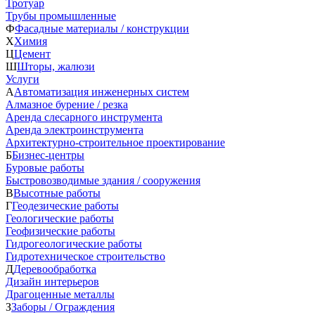
Тротуар
Трубы промышленные
Ф
Фасадные материалы / конструкции
Х
Химия
Ц
Цемент
Ш
Шторы, жалюзи
Услуги
А
Автоматизация инженерных систем
Алмазное бурение / резка
Аренда слесарного инструмента
Аренда электроинструмента
Архитектурно-строительное проектирование
Б
Бизнес-центры
Буровые работы
Быстровозводимые здания / сооружения
В
Высотные работы
Г
Геодезические работы
Геологические работы
Геофизические работы
Гидрогеологические работы
Гидротехническое строительство
Д
Деревообработка
Дизайн интерьеров
Драгоценные металлы
З
Заборы / Ограждения