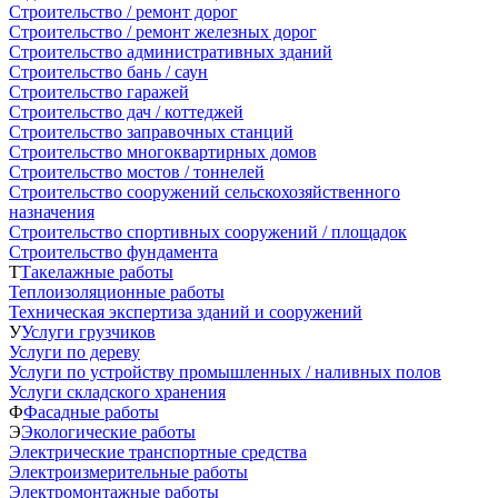
Строительство / ремонт дорог
Строительство / ремонт железных дорог
Строительство административных зданий
Строительство бань / саун
Строительство гаражей
Строительство дач / коттеджей
Строительство заправочных станций
Строительство многоквартирных домов
Строительство мостов / тоннелей
Строительство сооружений сельскохозяйственного
назначения
Строительство спортивных сооружений / площадок
Строительство фундамента
Т
Такелажные работы
Теплоизоляционные работы
Техническая экспертиза зданий и сооружений
У
Услуги грузчиков
Услуги по дереву
Услуги по устройству промышленных / наливных полов
Услуги складского хранения
Ф
Фасадные работы
Э
Экологические работы
Электрические транспортные средства
Электроизмерительные работы
Электромонтажные работы