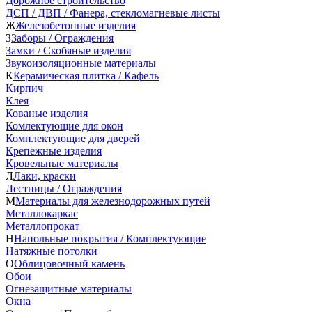
Дорожное строительство
ДСП / ДВП / Фанера, стекломагневые листы
Ж
Железобетонные изделия
З
Заборы / Ограждения
Замки / Скобяные изделия
Звукоизоляционные материалы
К
Керамическая плитка / Кафель
Кирпич
Клея
Кованые изделия
Комлектующие для окон
Комплектующие для дверей
Крепежные изделия
Кровельные материалы
Л
Лаки, краски
Лестницы / Ограждения
М
Материалы для железнодорожных путей
Металлокаркас
Металлопрокат
Н
Напольные покрытия / Комплектующие
Натяжные потолки
О
Облицовочный камень
Обои
Огнезащитные материалы
Окна