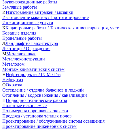
Звукоизоляционные работы
Земляные работы
И
Изготовление витражей / мозаики
Изготовление макетов / Прототипирование
Инжиниринговые услуги
К
Кадастровые работы / Техническая инвентаризация, учет
Кованые изделия
Кровельные работы
Л
Ландшафтная архитектура
Лестницы / Ограждения
М
Металлокаркас
Металлоконструкции
Металолом
Монтаж климатических систем
Н
Нефтепродукты / ГСМ / Газ
Нефть, газ
О
Окраска
Остекление / отделка балконов и лоджий
Отопления / водоснабжения / канализации
П
Подводно-технические работы
Полезные ископаемые
Полимерная порошковая окраска
Продажа / установка тёплых полов
Проектирование / обслуживание систем освещения
Проектирование инженерных систем