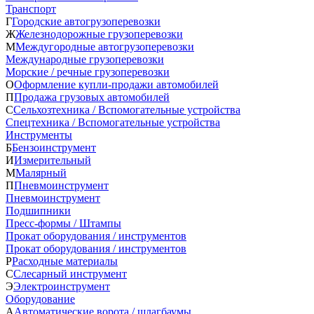
Транспорт
Г
Городские автогрузоперевозки
Ж
Железнодорожные грузоперевозки
М
Междугородные автогрузоперевозки
Международные грузоперевозки
Морские / речные грузоперевозки
О
Оформление купли-продажи автомобилей
П
Продажа грузовых автомобилей
С
Сельхозтехника / Вспомогательные устройства
Спецтехника / Вспомогательные устройства
Инструменты
Б
Бензоинструмент
И
Измерительный
М
Малярный
П
Пневмоинструмент
Пневмоинструмент
Подшипники
Пресс-формы / Штампы
Прокат оборудования / инструментов
Прокат оборудования / инструментов
Р
Расходные материалы
С
Слесарный инструмент
Э
Электроинструмент
Оборудование
А
Автоматические ворота / шлагбаумы