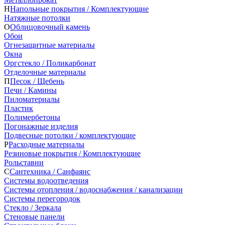
Н
Напольные покрытия / Комплектующие
Натяжные потолки
О
Облицовочный камень
Обои
Огнезащитные материалы
Окна
Оргстекло / Поликарбонат
Отделочные материалы
П
Песок / Щебень
Печи / Камины
Пиломатериалы
Пластик
Полимербетоны
Погонажные изделия
Подвесные потолки / комплектующие
Р
Расходные материалы
Резиновые покрытия / Комплектующие
Рольставни
С
Сантехника / Санфаянс
Системы водоотведения
Системы отопления / водоснабжения / канализации
Системы перегородок
Стекло / Зеркала
Стеновые панели