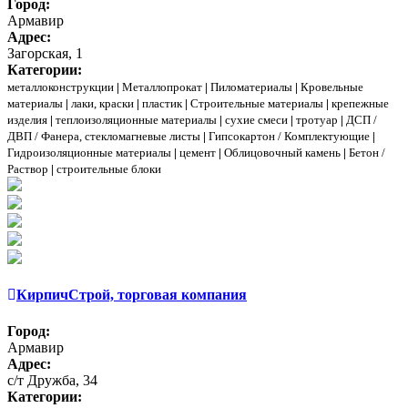
Город:
Армавир
Адрес:
Загорская, 1
Категории:
металлоконструкции
|
Металлопрокат
|
Пиломатериалы
|
Кровельные
материалы
|
лаки, краски
|
пластик
|
Строительные материалы
|
крепежные
изделия
|
теплоизоляционные материалы
|
сухие смеси
|
тротуар
|
ДСП /
ДВП / Фанера, стекломагневые листы
|
Гипсокартон / Комплектующие
|
Гидроизоляционные материалы
|
цемент
|
Облицовочный камень
|
Бетон /
Раствор
|
строительные блоки
КирпичСтрой, торговая компания
Город:
Армавир
Адрес:
с/т Дружба, 34
Категории: