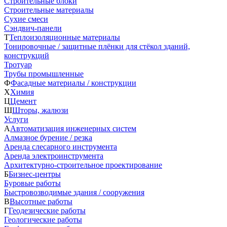
Строительные блоки
Строительные материалы
Сухие смеси
Сэндвич-панели
Т
Теплоизоляционные материалы
Тонировочные / защитные плёнки для стёкол зданий,
конструкций
Тротуар
Трубы промышленные
Ф
Фасадные материалы / конструкции
Х
Химия
Ц
Цемент
Ш
Шторы, жалюзи
Услуги
А
Автоматизация инженерных систем
Алмазное бурение / резка
Аренда слесарного инструмента
Аренда электроинструмента
Архитектурно-строительное проектирование
Б
Бизнес-центры
Буровые работы
Быстровозводимые здания / сооружения
В
Высотные работы
Г
Геодезические работы
Геологические работы