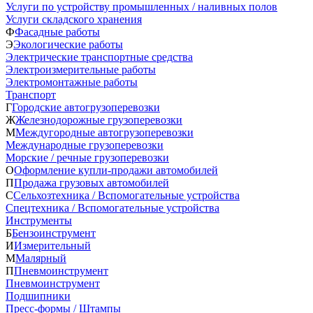
Услуги по устройству промышленных / наливных полов
Услуги складского хранения
Ф
Фасадные работы
Э
Экологические работы
Электрические транспортные средства
Электроизмерительные работы
Электромонтажные работы
Транспорт
Г
Городские автогрузоперевозки
Ж
Железнодорожные грузоперевозки
М
Междугородные автогрузоперевозки
Международные грузоперевозки
Морские / речные грузоперевозки
О
Оформление купли-продажи автомобилей
П
Продажа грузовых автомобилей
С
Сельхозтехника / Вспомогательные устройства
Спецтехника / Вспомогательные устройства
Инструменты
Б
Бензоинструмент
И
Измерительный
М
Малярный
П
Пневмоинструмент
Пневмоинструмент
Подшипники
Пресс-формы / Штампы