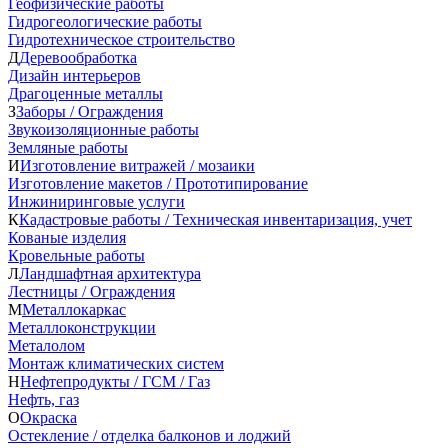
Геофизические работы
Гидрогеологические работы
Гидротехническое строительство
Д
Деревообработка
Дизайн интерьеров
Драгоценные металлы
З
Заборы / Ограждения
Звукоизоляционные работы
Земляные работы
И
Изготовление витражей / мозаики
Изготовление макетов / Прототипирование
Инжиниринговые услуги
К
Кадастровые работы / Техническая инвентаризация, учет
Кованые изделия
Кровельные работы
Л
Ландшафтная архитектура
Лестницы / Ограждения
М
Металлокаркас
Металлоконструкции
Металолом
Монтаж климатических систем
Н
Нефтепродукты / ГСМ / Газ
Нефть, газ
О
Окраска
Остекление / отделка балконов и лоджий