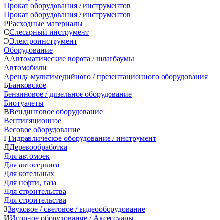
Прокат оборудования / инструментов
Прокат оборудования / инструментов
Р
Расходные материалы
С
Слесарный инструмент
Э
Электроинструмент
Оборудование
А
Автоматические ворота / шлагбаумы
Автомобили
Аренда мультимедийного / презентационного оборудования
Б
Банковское
Бензиновое / дизельное оборудование
Биотуалеты
В
Вендинговое оборудование
Вентиляционное
Весовое оборудование
Г
Гидравлическое оборудование / инструмент
Д
Деревообработка
Для автомоек
Для автосервиса
Для котельных
Для нефти, газа
Для строительства
Для строительства
З
Звуковое / световое / видеооборудование
И
Игорное оборудование / Аксессуары