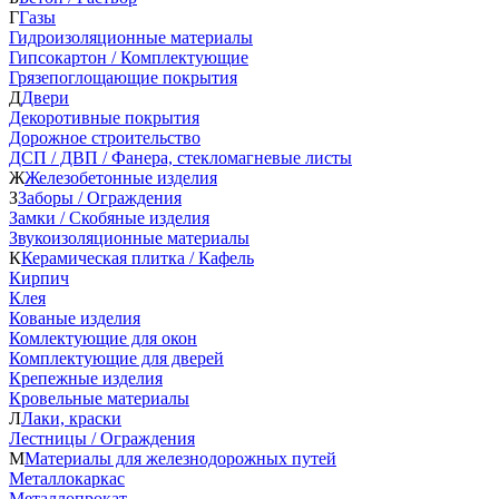
Г
Газы
Гидроизоляционные материалы
Гипсокартон / Комплектующие
Грязепоглощающие покрытия
Д
Двери
Декоротивные покрытия
Дорожное строительство
ДСП / ДВП / Фанера, стекломагневые листы
Ж
Железобетонные изделия
З
Заборы / Ограждения
Замки / Скобяные изделия
Звукоизоляционные материалы
К
Керамическая плитка / Кафель
Кирпич
Клея
Кованые изделия
Комлектующие для окон
Комплектующие для дверей
Крепежные изделия
Кровельные материалы
Л
Лаки, краски
Лестницы / Ограждения
М
Материалы для железнодорожных путей
Металлокаркас
Металлопрокат