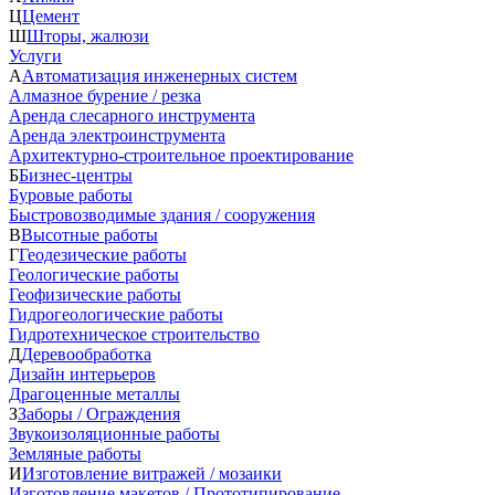
Ц
Цемент
Ш
Шторы, жалюзи
Услуги
А
Автоматизация инженерных систем
Алмазное бурение / резка
Аренда слесарного инструмента
Аренда электроинструмента
Архитектурно-строительное проектирование
Б
Бизнес-центры
Буровые работы
Быстровозводимые здания / сооружения
В
Высотные работы
Г
Геодезические работы
Геологические работы
Геофизические работы
Гидрогеологические работы
Гидротехническое строительство
Д
Деревообработка
Дизайн интерьеров
Драгоценные металлы
З
Заборы / Ограждения
Звукоизоляционные работы
Земляные работы
И
Изготовление витражей / мозаики
Изготовление макетов / Прототипирование