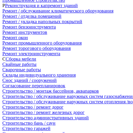
Промышленное строительство
Р
Реконструкция и капремонт зданий
Ремонт / обслуживание климатического оборудования
Ремонт / отделка помещений
Ремонт / укладка напольных покрытий
Ремонт бензоинструмента
Ремонт инструментов
Ремонт окон
Ремонт промышленного оборудования
Ремонт торогового оборудования
Ремонт электроинструмента
С
Сборка мебели
Свайные работы
Сварочные работы
Склады индивидуального хранения
Снос зданий / сооружений
Согласование перепланировок
Строительство / монтаж бассейнов, аквапарков
Строительство / обслуживание наружных систем газоснабжени
Строительство / обслуживание наружных систем отопления /во
Строительство / ремонт дорог
Строительство / ремонт железных дорог
Строительство административных зданий
Строительство бань / саун
Строительство гаражей