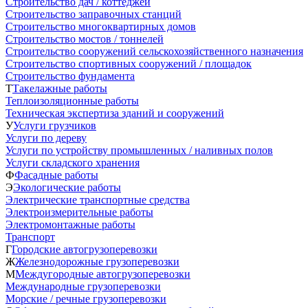
Строительство дач / коттеджей
Строительство заправочных станций
Строительство многоквартирных домов
Строительство мостов / тоннелей
Строительство сооружений сельскохозяйственного назначения
Строительство спортивных сооружений / площадок
Строительство фундамента
Т
Такелажные работы
Теплоизоляционные работы
Техническая экспертиза зданий и сооружений
У
Услуги грузчиков
Услуги по дереву
Услуги по устройству промышленных / наливных полов
Услуги складского хранения
Ф
Фасадные работы
Э
Экологические работы
Электрические транспортные средства
Электроизмерительные работы
Электромонтажные работы
Транспорт
Г
Городские автогрузоперевозки
Ж
Железнодорожные грузоперевозки
М
Междугородные автогрузоперевозки
Международные грузоперевозки
Морские / речные грузоперевозки