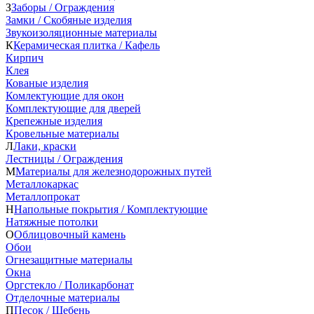
З
Заборы / Ограждения
Замки / Скобяные изделия
Звукоизоляционные материалы
К
Керамическая плитка / Кафель
Кирпич
Клея
Кованые изделия
Комлектующие для окон
Комплектующие для дверей
Крепежные изделия
Кровельные материалы
Л
Лаки, краски
Лестницы / Ограждения
М
Материалы для железнодорожных путей
Металлокаркас
Металлопрокат
Н
Напольные покрытия / Комплектующие
Натяжные потолки
О
Облицовочный камень
Обои
Огнезащитные материалы
Окна
Оргстекло / Поликарбонат
Отделочные материалы
П
Песок / Щебень