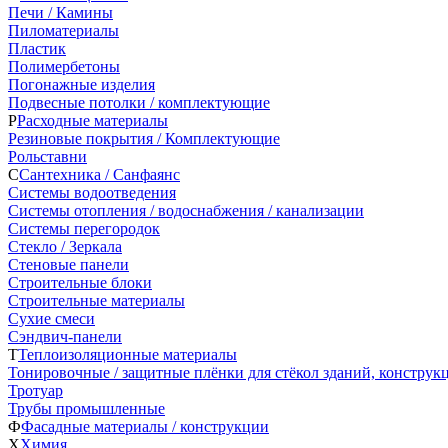
Печи / Камины
Пиломатериалы
Пластик
Полимербетоны
Погонажные изделия
Подвесные потолки / комплектующие
Р
Расходные материалы
Резиновые покрытия / Комплектующие
Рольставни
С
Сантехника / Санфаянс
Системы водоотведения
Системы отопления / водоснабжения / канализации
Системы перегородок
Стекло / Зеркала
Стеновые панели
Строительные блоки
Строительные материалы
Сухие смеси
Сэндвич-панели
Т
Теплоизоляционные материалы
Тонировочные / защитные плёнки для стёкол зданий, конструк
Тротуар
Трубы промышленные
Ф
Фасадные материалы / конструкции
Х
Химия