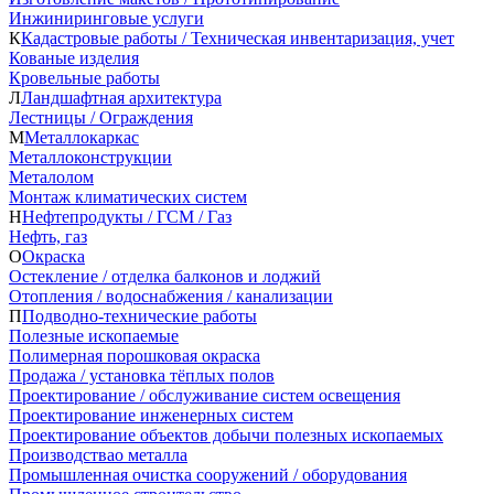
Инжиниринговые услуги
К
Кадастровые работы / Техническая инвентаризация, учет
Кованые изделия
Кровельные работы
Л
Ландшафтная архитектура
Лестницы / Ограждения
М
Металлокаркас
Металлоконструкции
Металолом
Монтаж климатических систем
Н
Нефтепродукты / ГСМ / Газ
Нефть, газ
О
Окраска
Остекление / отделка балконов и лоджий
Отопления / водоснабжения / канализации
П
Подводно-технические работы
Полезные ископаемые
Полимерная порошковая окраска
Продажа / установка тёплых полов
Проектирование / обслуживание систем освещения
Проектирование инженерных систем
Проектирование объектов добычи полезных ископаемых
Производствао металла
Промышленная очистка сооружений / оборудования