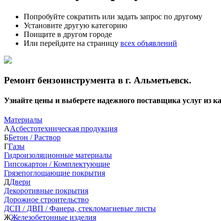
Попробуйте сократить или задать запрос по другому
Установите другую категорию
Поищите в другом городе
Или перейдите на страницу
всех объявлений
Ремонт бензоинструмента в г. Альметьевск.
Узнайте цены и выберете надежного поставщика услуг из 
Материалы
А
Асбестотехническая продукция
Б
Бетон / Раствор
Г
Газы
Гидроизоляционные материалы
Гипсокартон / Комплектующие
Грязепоглощающие покрытия
Д
Двери
Декоротивные покрытия
Дорожное строительство
ДСП / ДВП / Фанера, стекломагневые листы
Ж
Железобетонные изделия