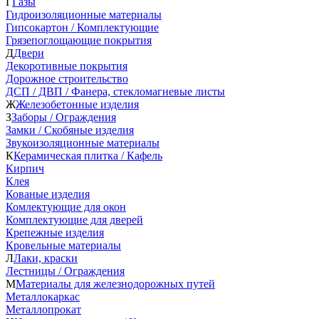
Г
Газы
Гидроизоляционные материалы
Гипсокартон / Комплектующие
Грязепоглощающие покрытия
Д
Двери
Декоротивные покрытия
Дорожное строительство
ДСП / ДВП / Фанера, стекломагневые листы
Ж
Железобетонные изделия
З
Заборы / Ограждения
Замки / Скобяные изделия
Звукоизоляционные материалы
К
Керамическая плитка / Кафель
Кирпич
Клея
Кованые изделия
Комлектующие для окон
Комплектующие для дверей
Крепежные изделия
Кровельные материалы
Л
Лаки, краски
Лестницы / Ограждения
М
Материалы для железнодорожных путей
Металлокаркас
Металлопрокат