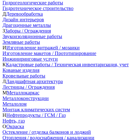
Гидрогеологические работы
Гидротехническое строительство
Д
Деревообработка
Дизайн интерьеров
Драгоценные металлы
З
Заборы / Ограждения
Звукоизоляционные работы
Земляные работы
И
Изготовление витражей / мозаики
Изготовление макетов / Прототипирование
Инжиниринговые услуги
К
Кадастровые работы / Техническая инвентаризация, учет
Кованые изделия
Кровельные работы
Л
Ландшафтная архитектура
Лестницы / Ограждения
М
Металлокаркас
Металлоконструкции
Металолом
Монтаж климатических систем
Н
Нефтепродукты / ГСМ / Газ
Нефть, газ
О
Окраска
Остекление / отделка балконов и лоджий
Отопления / водоснабжения / канализации