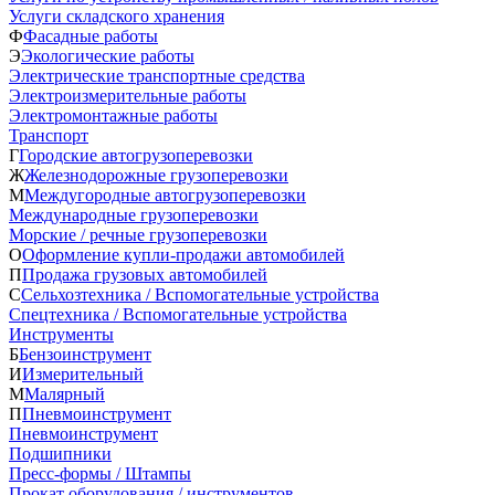
Услуги складского хранения
Ф
Фасадные работы
Э
Экологические работы
Электрические транспортные средства
Электроизмерительные работы
Электромонтажные работы
Транспорт
Г
Городские автогрузоперевозки
Ж
Железнодорожные грузоперевозки
М
Междугородные автогрузоперевозки
Международные грузоперевозки
Морские / речные грузоперевозки
О
Оформление купли-продажи автомобилей
П
Продажа грузовых автомобилей
С
Сельхозтехника / Вспомогательные устройства
Спецтехника / Вспомогательные устройства
Инструменты
Б
Бензоинструмент
И
Измерительный
М
Малярный
П
Пневмоинструмент
Пневмоинструмент
Подшипники
Пресс-формы / Штампы
Прокат оборудования / инструментов