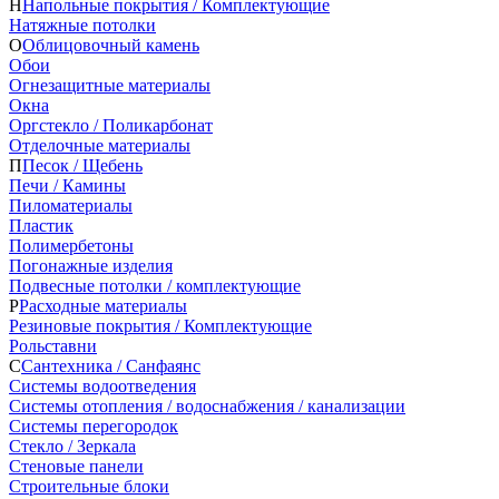
Н
Напольные покрытия / Комплектующие
Натяжные потолки
О
Облицовочный камень
Обои
Огнезащитные материалы
Окна
Оргстекло / Поликарбонат
Отделочные материалы
П
Песок / Щебень
Печи / Камины
Пиломатериалы
Пластик
Полимербетоны
Погонажные изделия
Подвесные потолки / комплектующие
Р
Расходные материалы
Резиновые покрытия / Комплектующие
Рольставни
С
Сантехника / Санфаянс
Системы водоотведения
Системы отопления / водоснабжения / канализации
Системы перегородок
Стекло / Зеркала
Стеновые панели
Строительные блоки