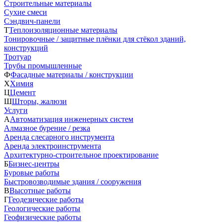
Строительные материалы
Сухие смеси
Сэндвич-панели
Т
Теплоизоляционные материалы
Тонировочные / защитные плёнки для стёкол зданий,
конструкций
Тротуар
Трубы промышленные
Ф
Фасадные материалы / конструкции
Х
Химия
Ц
Цемент
Ш
Шторы, жалюзи
Услуги
А
Автоматизация инженерных систем
Алмазное бурение / резка
Аренда слесарного инструмента
Аренда электроинструмента
Архитектурно-строительное проектирование
Б
Бизнес-центры
Буровые работы
Быстровозводимые здания / сооружения
В
Высотные работы
Г
Геодезические работы
Геологические работы
Геофизические работы