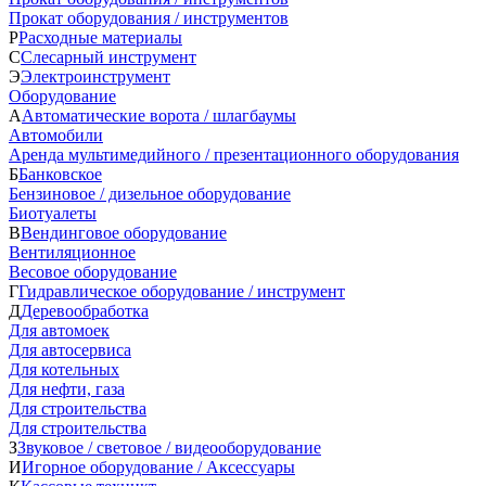
Прокат оборудования / инструментов
Р
Расходные материалы
С
Слесарный инструмент
Э
Электроинструмент
Оборудование
А
Автоматические ворота / шлагбаумы
Автомобили
Аренда мультимедийного / презентационного оборудования
Б
Банковское
Бензиновое / дизельное оборудование
Биотуалеты
В
Вендинговое оборудование
Вентиляционное
Весовое оборудование
Г
Гидравлическое оборудование / инструмент
Д
Деревообработка
Для автомоек
Для автосервиса
Для котельных
Для нефти, газа
Для строительства
Для строительства
З
Звуковое / световое / видеооборудование
И
Игорное оборудование / Аксессуары