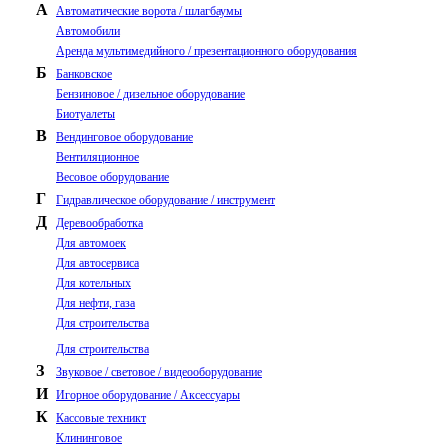
А
Автоматические ворота / шлагбаумы
Автомобили
Аренда мультимедийного / презентационного оборудования
Б
Банковское
Бензиновое / дизельное оборудование
Биотуалеты
В
Вендинговое оборудование
Вентиляционное
Весовое оборудование
Г
Гидравлическое оборудование / инструмент
Д
Деревообработка
Для автомоек
Для автосервиса
Для котельных
Для нефти, газа
Для строительства
Для строительства
З
Звуковое / световое / видеооборудование
И
Игорное оборудование / Аксессуары
К
Кассовые техникт
Клининговое