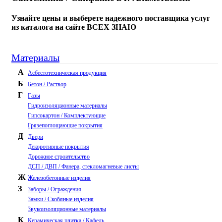
Узнайте цены и выберете надежного поставщика услуг
из каталога на сайте ВСЕХ ЗНАЮ
Материалы
А
Асбестотехническая продукция
Б
Бетон / Раствор
Г
Газы
Гидроизоляционные материалы
Гипсокартон / Комплектующие
Грязепоглощающие покрытия
Д
Двери
Декоротивные покрытия
Дорожное строительство
ДСП / ДВП / Фанера, стекломагневые листы
Ж
Железобетонные изделия
З
Заборы / Ограждения
Замки / Скобяные изделия
Звукоизоляционные материалы
К
Керамическая плитка / Кафель