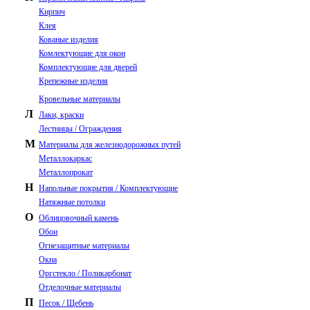
Кирпич
Клея
Кованые изделия
Комлектующие для окон
Комплектующие для дверей
Крепежные изделия
Кровельные материалы
Л
Лаки, краски
Лестницы / Ограждения
М
Материалы для железнодорожных путей
Металлокаркас
Металлопрокат
Н
Напольные покрытия / Комплектующие
Натяжные потолки
О
Облицовочный камень
Обои
Огнезащитные материалы
Окна
Оргстекло / Поликарбонат
Отделочные материалы
П
Песок / Щебень