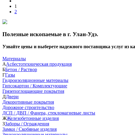
1
2
Полезные ископаемые в г. Улан-Удэ.
Узнайте цены и выберете надежного поставщика услуг из 
Материалы
А
Асбестотехническая продукция
Б
Бетон / Раствор
Г
Газы
Гидроизоляционные материалы
Гипсокартон / Комплектующие
Грязепоглощающие покрытия
Д
Двери
Декоротивные покрытия
Дорожное строительство
ДСП / ДВП / Фанера, стекломагневые листы
Ж
Железобетонные изделия
З
Заборы / Ограждения
Замки / Скобяные изделия
Звукоизоляционные материалы