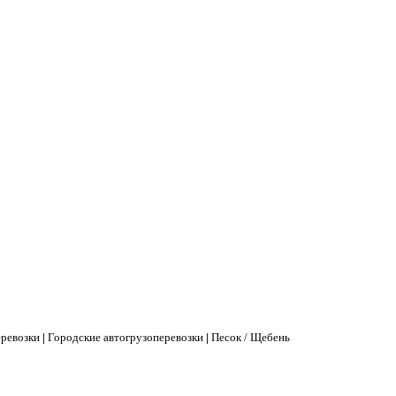
еревозки
|
Городские автогрузоперевозки
|
Песок / Щебень