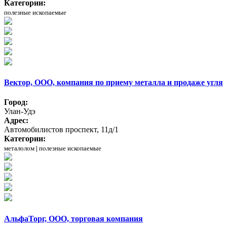
Категории:
полезные ископаемые
Вектор, ООО, компания по приему металла и продаже угля
Город:
Улан-Удэ
Адрес:
Автомобилистов проспект, 11д/1
Категории:
металолом
|
полезные ископаемые
АльфаТорг, ООО, торговая компания