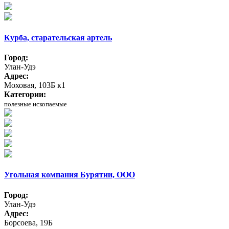
Курба, старательская артель
Город:
Улан-Удэ
Адрес:
Моховая, 103Б к1
Категории:
полезные ископаемые
Угольная компания Бурятии, ООО
Город:
Улан-Удэ
Адрес:
Борсоева, 19Б