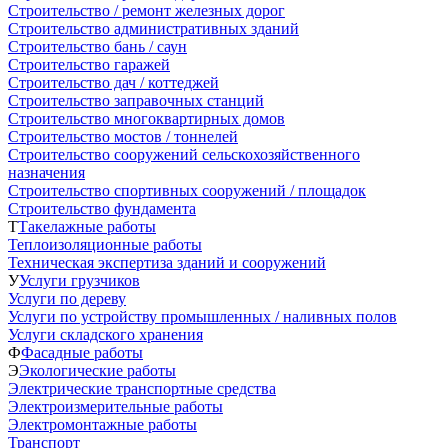
Строительство / ремонт железных дорог
Строительство административных зданий
Строительство бань / саун
Строительство гаражей
Строительство дач / коттеджей
Строительство заправочных станций
Строительство многоквартирных домов
Строительство мостов / тоннелей
Строительство сооружений сельскохозяйственного
назначения
Строительство спортивных сооружений / площадок
Строительство фундамента
Т
Такелажные работы
Теплоизоляционные работы
Техническая экспертиза зданий и сооружений
У
Услуги грузчиков
Услуги по дереву
Услуги по устройству промышленных / наливных полов
Услуги складского хранения
Ф
Фасадные работы
Э
Экологические работы
Электрические транспортные средства
Электроизмерительные работы
Электромонтажные работы
Транспорт