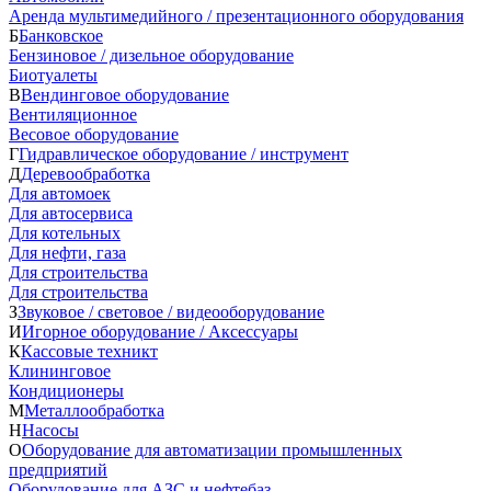
Аренда мультимедийного / презентационного оборудования
Б
Банковское
Бензиновое / дизельное оборудование
Биотуалеты
В
Вендинговое оборудование
Вентиляционное
Весовое оборудование
Г
Гидравлическое оборудование / инструмент
Д
Деревообработка
Для автомоек
Для автосервиса
Для котельных
Для нефти, газа
Для строительства
Для строительства
З
Звуковое / световое / видеооборудование
И
Игорное оборудование / Аксессуары
К
Кассовые техникт
Клининговое
Кондиционеры
М
Металлообработка
Н
Насосы
О
Оборудование для автоматизации промышленных
предприятий
Оборудование для АЗС и нефтебаз