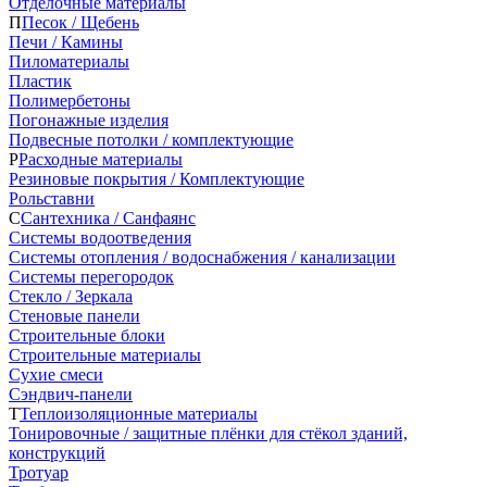
Отделочные материалы
П
Песок / Щебень
Печи / Камины
Пиломатериалы
Пластик
Полимербетоны
Погонажные изделия
Подвесные потолки / комплектующие
Р
Расходные материалы
Резиновые покрытия / Комплектующие
Рольставни
С
Сантехника / Санфаянс
Системы водоотведения
Системы отопления / водоснабжения / канализации
Системы перегородок
Стекло / Зеркала
Стеновые панели
Строительные блоки
Строительные материалы
Сухие смеси
Сэндвич-панели
Т
Теплоизоляционные материалы
Тонировочные / защитные плёнки для стёкол зданий,
конструкций
Тротуар