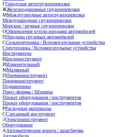
Г
Городские автогрузоперевозки
Ж
Железнодорожные грузоперевозки
М
Междугородные автогрузоперевозки
Международные грузоперевозки
Морские / речные грузоперевозки
О
Оформление купли-продажи автомобилей
П
Продажа грузовых автомобилей
С
Сельхозтехника / Вспомогательные устройства
Спецтехника / Вспомогательные устройства
Инструменты
Б
Бензоинструмент
И
Измерительный
М
Малярный
П
Пневмоинструмент
Пневмоинструмент
Подшипники
Пресс-формы / Штампы
Прокат оборудования / инструментов
Прокат оборудования / инструментов
Р
Расходные материалы
С
Слесарный инструмент
Э
Электроинструмент
Оборудование
А
Автоматические ворота / шлагбаумы
Автомобили