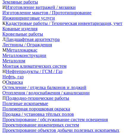
Земляные работы
И
Изготовление витражей / мозаики
Изготовление макетов / Прототипирование
Инжиниринговые услуги
К
Кадастровые работы / Техническая инвентаризация, учет
Кованые изделия
Кровельные работы
Л
Ландшафтная архитектура
Лестницы / Ограждения
М
Металлокаркас
Металлоконструкции
Металолом
Монтаж климатических систем
Н
Нефтепродукты / ГСМ / Газ
Нефть, газ
О
Окраска
Остекление / отделка балконов и лоджий
Отопления / водоснабжения / канализации
П
Подводно-технические работы
Полезные ископаемые
Полимерная порошковая окраска
Продажа / установка тёплых полов
Проектирование / обслуживание систем освещения
Проектирование инженерных систем
Проектирование объектов добычи полезных ископаемых