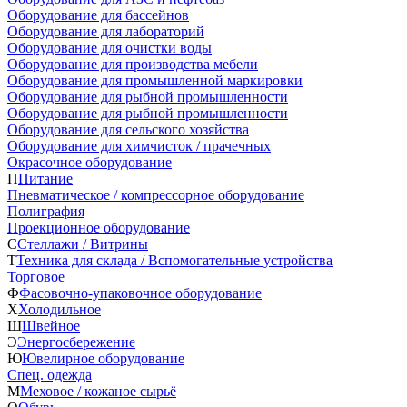
Оборудование для бассейнов
Оборудование для лабораторий
Оборудование для очистки воды
Оборудование для производства мебели
Оборудование для промышленной маркировки
Оборудование для рыбной промышленности
Оборудование для рыбной промышленности
Оборудование для сельского хозяйства
Оборудование для химчисток / прачечных
Окрасочное оборудование
П
Питание
Пневматическое / компрессорное оборудование
Полиграфия
Проекционное оборудование
С
Стеллажи / Витрины
Т
Техника для склада / Вспомогательные устройства
Торговое
Ф
Фасовочно-упаковочное оборудование
Х
Холодильное
Ш
Швейное
Э
Энергосбережение
Ю
Ювелирное оборудование
Спец. одежда
М
Меховое / кожаное сырьё