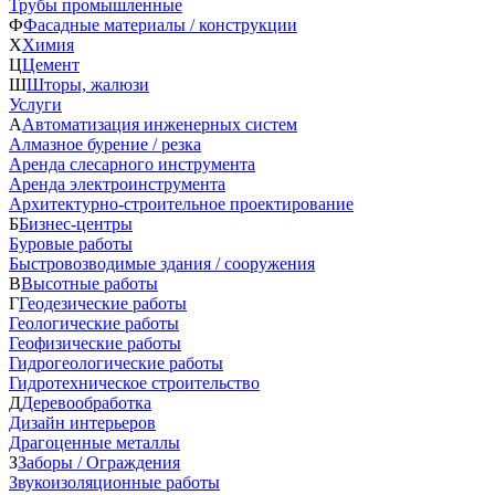
Трубы промышленные
Ф
Фасадные материалы / конструкции
Х
Химия
Ц
Цемент
Ш
Шторы, жалюзи
Услуги
А
Автоматизация инженерных систем
Алмазное бурение / резка
Аренда слесарного инструмента
Аренда электроинструмента
Архитектурно-строительное проектирование
Б
Бизнес-центры
Буровые работы
Быстровозводимые здания / сооружения
В
Высотные работы
Г
Геодезические работы
Геологические работы
Геофизические работы
Гидрогеологические работы
Гидротехническое строительство
Д
Деревообработка
Дизайн интерьеров
Драгоценные металлы
З
Заборы / Ограждения
Звукоизоляционные работы