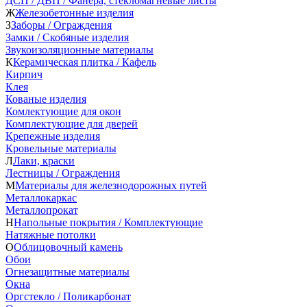
ДСП / ДВП / Фанера, стекломагневые листы
Ж
Железобетонные изделия
З
Заборы / Ограждения
Замки / Скобяные изделия
Звукоизоляционные материалы
К
Керамическая плитка / Кафель
Кирпич
Клея
Кованые изделия
Комлектующие для окон
Комплектующие для дверей
Крепежные изделия
Кровельные материалы
Л
Лаки, краски
Лестницы / Ограждения
М
Материалы для железнодорожных путей
Металлокаркас
Металлопрокат
Н
Напольные покрытия / Комплектующие
Натяжные потолки
О
Облицовочный камень
Обои
Огнезащитные материалы
Окна
Оргстекло / Поликарбонат