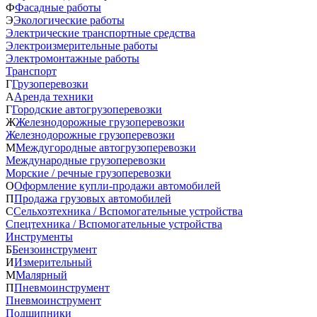
Ф
Фасадные работы
Э
Экологические работы
Электрические транспортные средства
Электроизмерительные работы
Электромонтажные работы
Транспорт
Г
Грузоперевозки
А
Аренда техники
Г
Городские автогрузоперевозки
Ж
Железнодорожные грузоперевозки
Железнодорожные грузоперевозки
М
Междугородные автогрузоперевозки
Международные грузоперевозки
Морские / речные грузоперевозки
О
Оформление купли-продажи автомобилей
П
Продажа грузовых автомобилей
С
Сельхозтехника / Вспомогательные устройства
Спецтехника / Вспомогательные устройства
Инструменты
Б
Бензоинструмент
И
Измерительный
М
Малярный
П
Пневмоинструмент
Пневмоинструмент
Подшипники