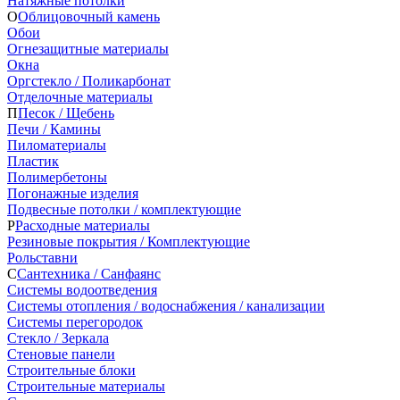
Натяжные потолки
О
Облицовочный камень
Обои
Огнезащитные материалы
Окна
Оргстекло / Поликарбонат
Отделочные материалы
П
Песок / Щебень
Печи / Камины
Пиломатериалы
Пластик
Полимербетоны
Погонажные изделия
Подвесные потолки / комплектующие
Р
Расходные материалы
Резиновые покрытия / Комплектующие
Рольставни
С
Сантехника / Санфаянс
Системы водоотведения
Системы отопления / водоснабжения / канализации
Системы перегородок
Стекло / Зеркала
Стеновые панели
Строительные блоки
Строительные материалы