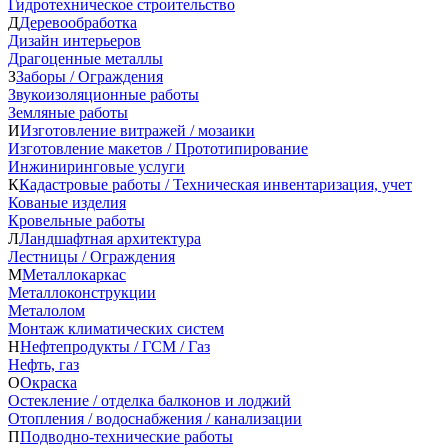
Гидротехническое строительство
Д
Деревообработка
Дизайн интерьеров
Драгоценные металлы
З
Заборы / Ограждения
Звукоизоляционные работы
Земляные работы
И
Изготовление витражей / мозаики
Изготовление макетов / Прототипирование
Инжиниринговые услуги
К
Кадастровые работы / Техническая инвентаризация, учет
Кованые изделия
Кровельные работы
Л
Ландшафтная архитектура
Лестницы / Ограждения
М
Металлокаркас
Металлоконструкции
Металолом
Монтаж климатических систем
Н
Нефтепродукты / ГСМ / Газ
Нефть, газ
О
Окраска
Остекление / отделка балконов и лоджий
Отопления / водоснабжения / канализации
П
Подводно-технические работы