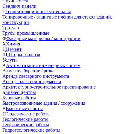
Сухие смеси
Сэндвич-панели
Т
Теплоизоляционные материалы
Тонировочные / защитные плёнки для стёкол зданий,
конструкций
Тротуар
Трубы промышленные
Ф
Фасадные материалы / конструкции
Х
Химия
Ц
Цемент
Ш
Шторы, жалюзи
Услуги
А
Автоматизация инженерных систем
Алмазное бурение / резка
Аренда слесарного инструмента
Аренда электроинструмента
Архитектурно-строительное проектирование
Б
Бизнес-центры
Буровые работы
Быстровозводимые здания / сооружения
В
Высотные работы
Г
Геодезические работы
Геологические работы
Геофизические работы
Гидрогеологические работы