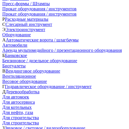
Пресс-формы / Штампы
Прокат оборудования / инструментов
Прокат оборудования / инструментов
Р
Расходные материалы
С
Слесарный инструмент
Э
Электроинструмент
Оборудование
А
Автоматические ворота / шлагбаумы
Автомобили
Аренда мультимедийного / презентационного оборудования
Б
Банковское
Бензиновое / дизельное оборудование
Биотуалеты
В
Вендинговое оборудование
Вентиляционное
Весовое оборудование
Г
Гидравлическое оборудование / инструмент
Д
Деревообработка
Для автомоек
Для автосервиса
Для котельных
Для нефти, газа
Для строительства
Для строительства
З
Звуковое / световое / видеооборудование