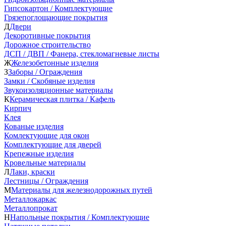
Гипсокартон / Комплектующие
Грязепоглощающие покрытия
Д
Двери
Декоротивные покрытия
Дорожное строительство
ДСП / ДВП / Фанера, стекломагневые листы
Ж
Железобетонные изделия
З
Заборы / Ограждения
Замки / Скобяные изделия
Звукоизоляционные материалы
К
Керамическая плитка / Кафель
Кирпич
Клея
Кованые изделия
Комлектующие для окон
Комплектующие для дверей
Крепежные изделия
Кровельные материалы
Л
Лаки, краски
Лестницы / Ограждения
М
Материалы для железнодорожных путей
Металлокаркас
Металлопрокат
Н
Напольные покрытия / Комплектующие