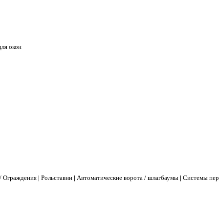
ля окон
/ Ограждения
|
Рольставни
|
Автоматические ворота / шлагбаумы
|
Системы пер