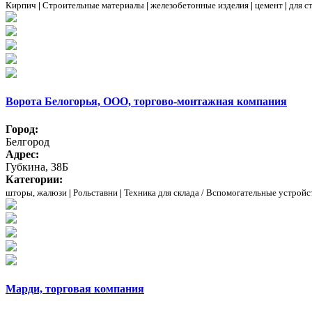
Кирпич
|
Строительные материалы
|
железобетонные изделия
|
цемент
|
для с
Ворота Белогорья, ООО, торгово-монтажная компания
Город:
Белгород
Адрес:
Губкина, 38Б
Категории:
шторы, жалюзи
|
Рольставни
|
Техника для склада / Вспомогательные устройс
Марди, торговая компания